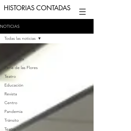
HISTORIAS CONTADAS
NOTICIAS
ESCUCHA NUESTRO
PODCAST
EN
Todas las noticias
NUESTRO CANAL DE
SPOTIFY
Todas las noticias
Naturaleza
ESCRIBENOS
Feria de las Flores
Teatro
Educación
Revista
Centro
Pandemia
Tránsito
Teatro