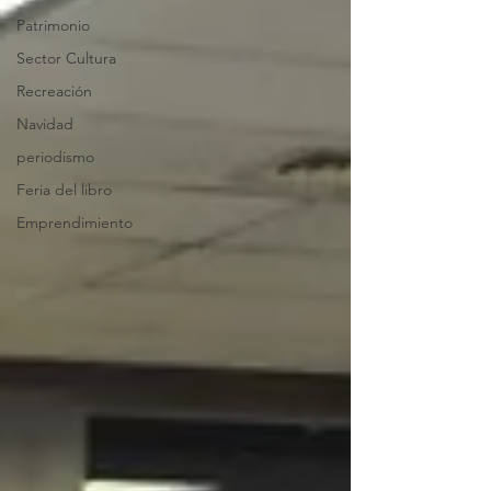
Patrimonio
Sector Cultura
Recreación
Navidad
periodismo
Feria del libro
Emprendimiento