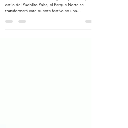
fondas de mi tierra
Fuente: Jaime Horacio Arango Duque Al mejor
estilo del Pueblito Paisa, el Parque Norte se
transformará este puente festivo en una
pequeña...