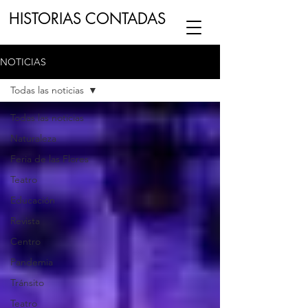
HISTORIAS CONTADAS
NOTICIAS
ESCUCHA NUESTRO
PODCAST
EN
Todas las noticias
NUESTRO CANAL DE
SPOTIFY
Todas las noticias
Naturaleza
ESCRIBENOS
Feria de las Flores
Teatro
Educación
Revista
Centro
Pandemia
Tránsito
Teatro