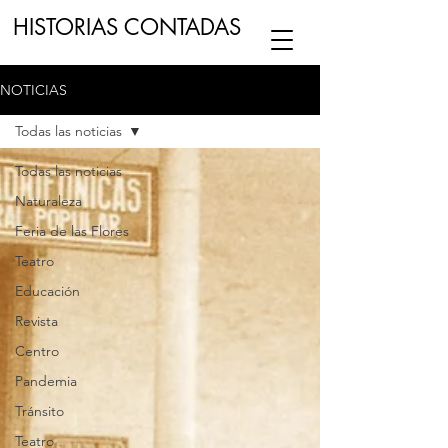
HISTORIAS CONTADAS
NOTICIAS
ESCUCHA NUESTRO
PODCAST
EN
Todas las noticias
NUESTRO CANAL DE
SPOTIFY
Todas las noticias
Naturaleza
ESCRIBENOS
Feria de las Flores
Teatro
Educación
Revista
Centro
Pandemia
Tránsito
Teatro