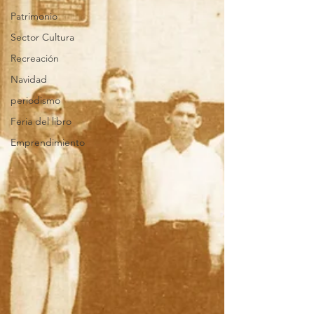
Patrimonio
Sector Cultura
Recreación
Navidad
periodismo
Feria del libro
Emprendimiento