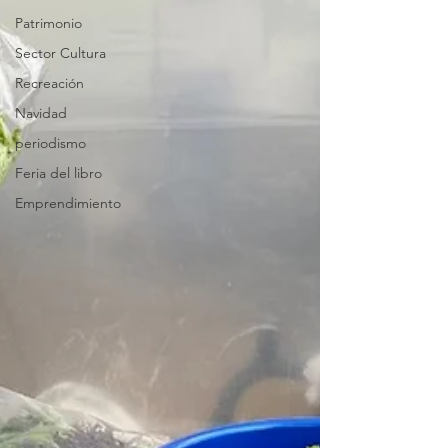
Patrimonio
Sector Cultura
Recreación
Navidad
periodismo
Feria del libro
Emprendimiento