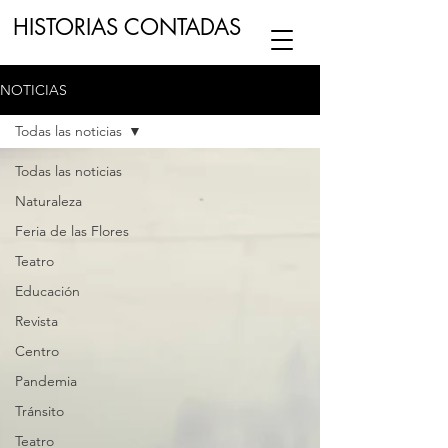
HISTORIAS CONTADAS
NOTICIAS
ESCUCHA NUESTRO
PODCAST
EN
Todas las noticias
NUESTRO CANAL DE
SPOTIFY
Todas las noticias
Naturaleza
ESCRIBENOS
Feria de las Flores
Teatro
Educación
Revista
Centro
Pandemia
Tránsito
Teatro