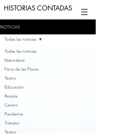
HISTORIAS CONTADAS
NOTICIAS
ESCUCHA NUESTRO
PODCAST
EN
Todas las noticias
NUESTRO CANAL DE
SPOTIFY
Todas las noticias
Naturaleza
ESCRIBENOS
Feria de las Flores
Teatro
Educación
Revista
Centro
Pandemia
Tránsito
Teatro