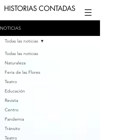
HISTORIAS CONTADAS
NOTICIAS
ESCUCHA NUESTRO
PODCAST
EN
Todas las noticias
NUESTRO CANAL DE
SPOTIFY
Todas las noticias
Naturaleza
ESCRIBENOS
Feria de las Flores
Teatro
Educación
Revista
Centro
Pandemia
Tránsito
Teatro