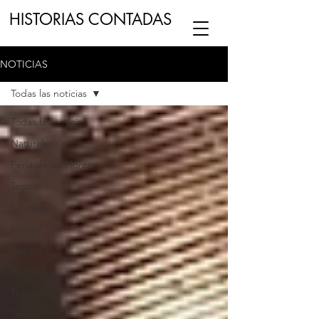
HISTORIAS CONTADAS
NOTICIAS
ESCUCHA NUESTRO
PODCAST
EN
Todas las noticias
NUESTRO CANAL DE
SPOTIFY
Todas las noticias
Naturaleza
ESCRIBENOS
Feria de las Flores
Teatro
Educación
Revista
Centro
Pandemia
Tránsito
Teatro