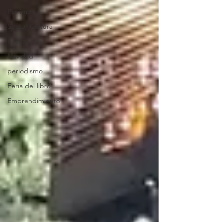
Patrimonio
Sector Cultura
Recreación
Navidad
periodismo
Feria del libro
Emprendimiento