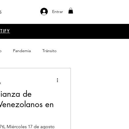
Entrar
S
TIFY
o
Pandemia
Tránsito
el libro
Emprendimiento
a
lianza de
Venezolanos en
o7tL Miércoles 17 de agosto