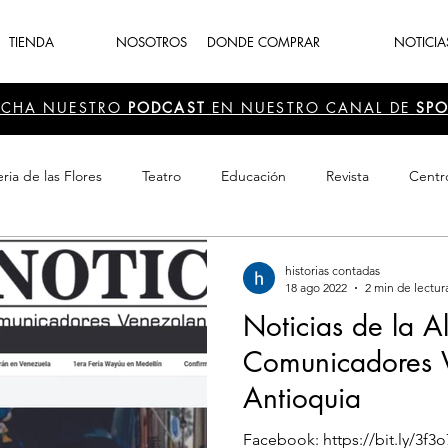
TIENDA
NOSOTROS
DONDE COMPRAR
NOTICIA
UCHA NUESTRO
PODCAST
EN NUESTRO CANAL DE
SPO
ria de las Flores
Teatro
Educación
Revista
Centr
 Cultura
Recreación
Navidad
periodismo
Feria d
historias contadas
18 ago 2022
2 min de lectur
Noticias de la A
Comunicadores 
Antioquia
Facebook: https://bit.ly/3f3