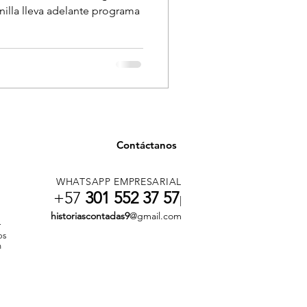
illa lleva adelante programa
Contáctanos
WHATSAPP EMPRESARIAL
+57
301 552 37 57
|
historiascontadas9
@gmail.com
r
os
n