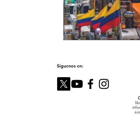
Síguenos en:
C
li
info
son