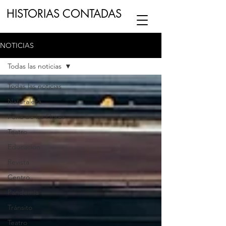
HISTORIAS CONTADAS
NOTICIAS
ESCUCHA NUESTRO
PODCAST
EN
Todas las noticias
NUESTRO CANAL DE
SPOTIFY
Todas las noticias
Naturaleza
ESCRIBENOS
Feria de las Flores
Teatro
Educación
Revista
Centro
Pandemia
Tránsito
Teatro