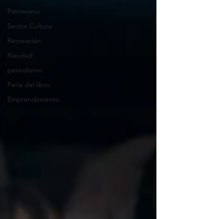
Patrimonio
Sector Cultura
Recreación
Navidad
periodismo
Feria del libro
Emprendimiento