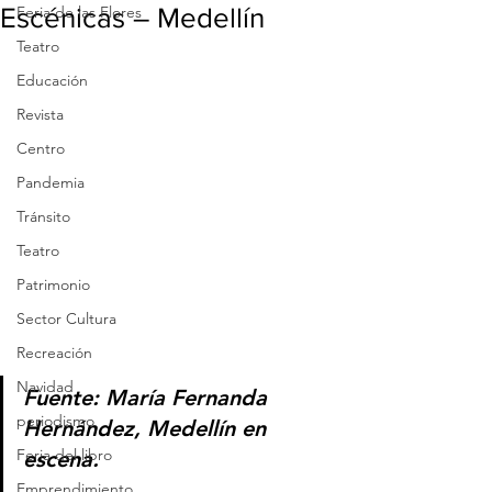
Escénicas – Medellín
Feria de las Flores
Teatro
Educación
Revista
Centro
Pandemia
Tránsito
Teatro
Patrimonio
Sector Cultura
Recreación
Navidad
Fuente: María Fernanda 
periodismo
Hernández, Medellín en 
Feria del libro
escena.
Emprendimiento