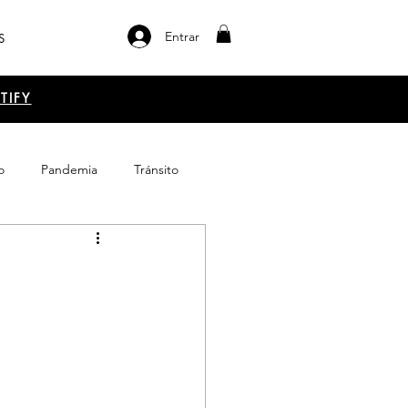
Entrar
S
TIFY
o
Pandemia
Tránsito
el libro
Emprendimiento