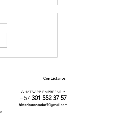
ancia en salud en
llín por casos asociados
onsumo de tusi
Contáctanos
WHATSAPP EMPRESARIAL
+57
301 552 37 57
|
historiascontadas9
@gmail.com
r
os