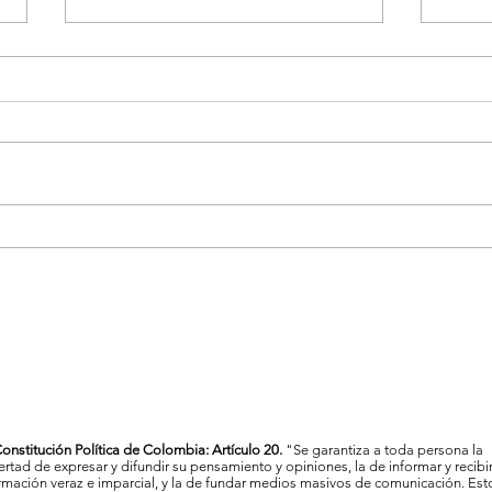
La Feria de las Flores proyecta
Vigil
a Medellín como referente
Mede
cultural y artístico del país
al c
onstitución Política de Colombia: Artículo 20.
"Se garantiza a toda persona la
bertad de expresar y difundir su pensamiento y opiniones, la de informar y recibi
rmación veraz e imparcial, y la de fundar medios masivos de comunicación. Est