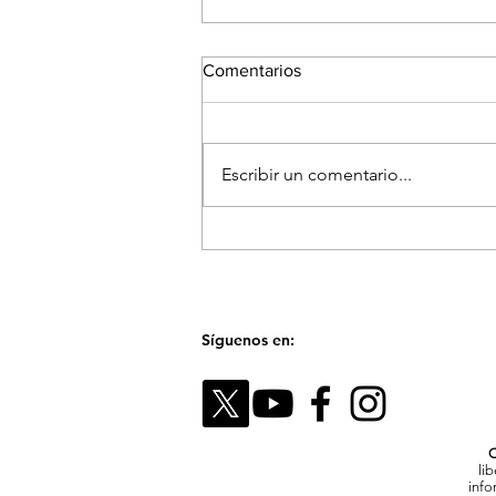
Comentarios
Escribir un comentario...
El Festival Fotográfico de
Medellín reunirá a referentes
internacionales para hablar
sobre la memoria y el futuro
de las imágenes
Síguenos en:
C
li
info