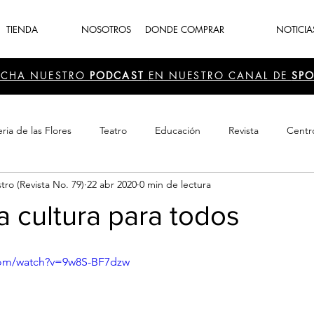
TIENDA
NOSOTROS
DONDE COMPRAR
NOTICIA
UCHA NUESTRO
PODCAST
EN NUESTRO CANAL DE
SPO
ria de las Flores
Teatro
Educación
Revista
Centr
tro (Revista No. 79)
22 abr 2020
0 min de lectura
 Cultura
Recreación
Navidad
periodismo
Feria d
la cultura para todos
com/watch?v=9w8S-BF7dzw