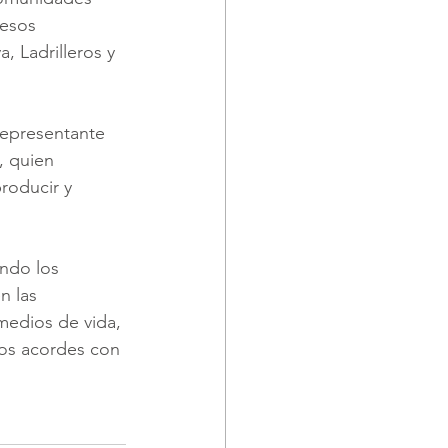
cesos 
 Ladrilleros y 
representante 
, quien 
roducir y 
ndo los 
n las 
medios de vida, 
os acordes con 