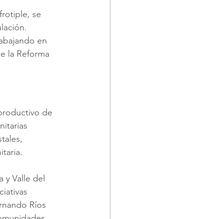
rotiple, se 
lación.
rabajando en 
ue la Reforma 
 productivo de 
itarias 
tales, 
taria. 
 y Valle del 
iativas 
rnando Ríos 
comunidades 