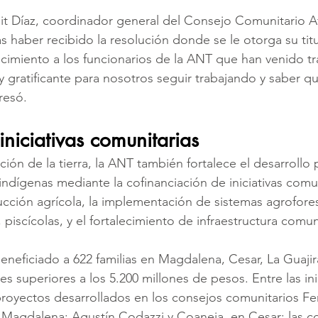
nit Díaz, coordinador general del Consejo Comunitario Af
s haber recibido la resolución donde se le otorga su titu
cimiento a los funcionarios de la ANT que han venido t
 gratificante para nosotros seguir trabajando y saber q
resó.
niciativas comunitarias
lación de la tierra, la ANT también fortalece el desarrollo
ndígenas mediante la cofinanciación de iniciativas comun
ucción agrícola, la implementación de sistemas agrofores
piscícolas, y el fortalecimiento de infraestructura comuni
neficiado a 622 familias en Magdalena, Cesar, La Guajira
s superiores a los 5.200 millones de pesos. Entre las inic
royectos desarrollados en los consejos comunitarios Fe
n Magdalena; Agustín Codazzi y Coaneja, en Cesar; las 