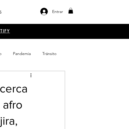
Entrar
S
TIFY
o
Pandemia
Tránsito
el libro
Emprendimiento
 cerca
 afro
ira,