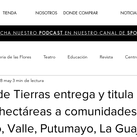
TIENDA
NOSOTROS
DONDE COMPRAR
NOTICIA
UCHA NUESTRO
PODCAST
EN NUESTRO CANAL DE
SPO
ria de las Flores
Teatro
Educación
Revista
Centr
28 may
3 min de lectura
 Cultura
Recreación
Navidad
periodismo
Feria d
e Tierras entrega y titula
 hectáreas a comunidades
, Valle, Putumayo, La Guaj