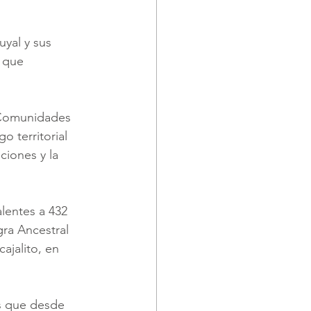
yal y sus 
 que 
 Comunidades 
o territorial 
ciones y la 
lentes a 432 
ra Ancestral 
ajalito, en 
s que desde 