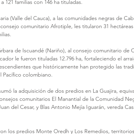
a 121 familias con 146 ha tituladas.
ria (Valle del Cauca), a las comunidades negras de Cabu
consejo comunitario Afrotiple, les titularon 31 hectáreas
lias. 
rbara de Iscuandé (Nariño), al consejo comunitario de
dor le fueron tituladas 12.796 ha, fortaleciendo el arraig
descendientes que históricamente han protegido las tradi
l Pacífico colombiano.
sumó la adquisición de dos predios en La Guajira, equiva
consejos comunitarios El Manantial de la Comunidad Neg
Juan del Cesar, y Blas Antonio Mejía Iguarán, vereda Casc
ron los predios Monte Oredh y Los Remedios, territorio