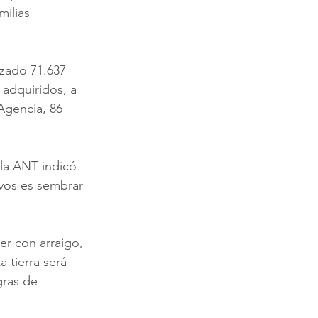
milias 
zado 71.637 
 adquiridos, a 
Agencia, 86 
 la ANT indicó 
ivos es sembrar 
r con arraigo, 
 tierra será 
gras de 