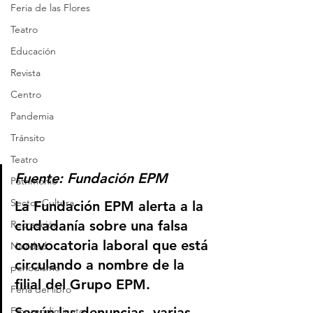
Feria de las Flores
Teatro
Educación
Revista
Centro
Pandemia
Tránsito
Teatro
Fuente: Fundación EPM
Patrimonio
Sector Cultura
La Fundación EPM alerta a la 
ciudadanía sobre una falsa 
Recreación
convocatoria laboral que está 
Navidad
circulando a nombre de la 
periodismo
filial del Grupo EPM.
Feria del libro
Según las denuncias, varias 
Emprendimiento