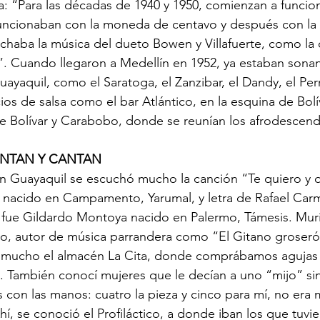
: “Para las décadas de 1940 y 1950, comienzan a funcion
funcionaban con la moneda de centavo y después con la
chaba la música del dueto Bowen y Villafuerte, como la 
”. Cuando llegaron a Medellín en 1952, ya estaban son
uayaquil, como el Saratoga, el Zanzibar, el Dandy, el Pe
s de salsa como el bar Atlántico, en la esquina de Bolí
e Bolívar y Carabobo, donde se reunían los afrodescend
NTAN Y CANTAN
En Guayaquil se escuchó mucho la canción “Te quiero y 
 nacido en Campamento, Yarumal, y letra de Rafael Car
, fue Gildardo Montoya nacido en Palermo, Támesis. Muri
o, autor de música parrandera como “El Gitano groseró
 mucho el almacén La Cita, donde comprábamos agujas p
s. También conocí mujeres que le decían a uno “mijo” sin
s con las manos: cuatro la pieza y cinco para mí, no era 
í, se conoció el Profiláctico, a donde iban los que tuvie