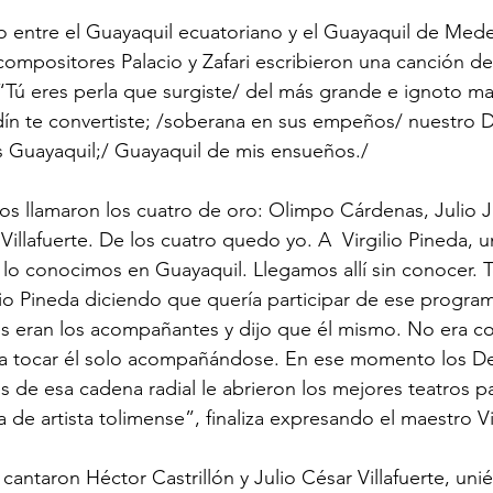
 compositores Palacio y Zafari escribieron una canción d
Tú eres perla que surgiste/ del más grande e ignoto mar,
ardín te convertiste; /soberana en sus empeños/ nuestro 
as Guayaquil;/ Guayaquil de mis ensueños./
illafuerte. De los cuatro quedo yo. A  Virgilio Pineda, u
 lo conocimos en Guayaquil. Llegamos allí sin conocer.
ilio Pineda diciendo que quería participar de ese program
 eran los acompañantes y dijo que él mismo. No era co
a a tocar él solo acompañándose. En ese momento los 
 de esa cadena radial le abrieron los mejores teatros pa
de artista tolimense”, finaliza expresando el maestro Vil