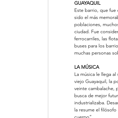
GUAYAQUIL
Este barrio, que fue
sido el más memorabl
poblaciones, muchos 
ciudad. Fue conside
ferrocarriles, las flo
buses para los barri
muchas personas sobr
LA MÚSICA
La música le llega a
viejo Guayaquil, la 
veinte cambalache, p
busca de mejor futur
industrializaba. Desa
la resume el filósofo
cuerpo”.