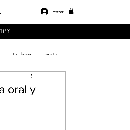
Entrar
S
TIFY
o
Pandemia
Tránsito
el libro
Emprendimiento
a oral y