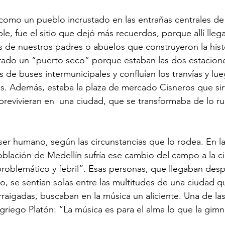
 como un pueblo incrustado en las entrañas centrales de
e, fue el sitio que dejó más recuerdos, porque allí lleg
de nuestros padres o abuelos que construyeron la histo
rado un “puerto seco” porque estaban las dos estacione
tas de buses intermunicipales y confluían los tranvías y lu
os. Además, estaba la plaza de mercado Cisneros que sir
evivieran en  una ciudad, que se transformaba de lo rur
l ser humano, según las circunstancias que lo rodea. En l
población de Medellín sufría ese cambio del campo a la c
roblemático y febril”. Esas personas, que llegaban desp
o, se sentían solas entre las multitudes de una ciudad q
rraigadas, buscaban en la música un aliciente. Una de la
 griego Platón: “La música es para el alma lo que la gimna