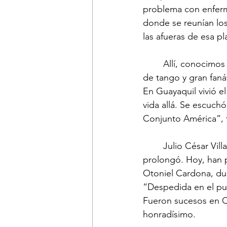
problema con enferme
donde se reunían los 
las afueras de esa pl
	Allí, conocimos a Aníbal Moncada (conocido como “El gordo Aníbal”). Fue cantante 
de tango y gran fanát
En Guayaquil vivió e
vida allá. Se escuch
Conjunto América”, 
	Julio César Villafuerte: “Llegué a Medellín en el año 1952 por dos meses y se 
prolongó. Hoy, han p
Otoniel Cardona, du
“Despedida en el pu
Fueron sucesos en C
honradísimo. 