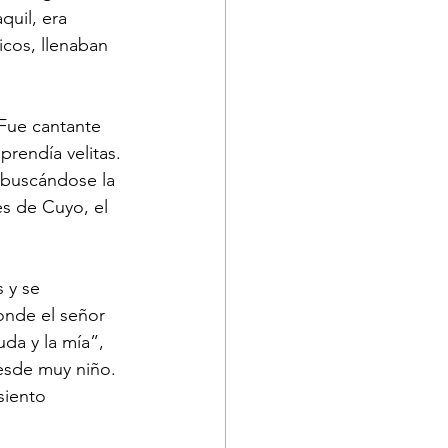
uil, era 
icos, llenaban 
prendía velitas. 
ebuscándose la 
es de Cuyo, el 
onde el señor 
a y la mía”, 
esde muy niño. 
siento 