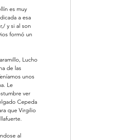
edicada a esa 
/ y si al son 
Dios formó un 
na de las 
 Teníamos unos 
a. Le 
stumbre ver 
Delgado Cepeda 
ra que Virgilio 
lafuerte.