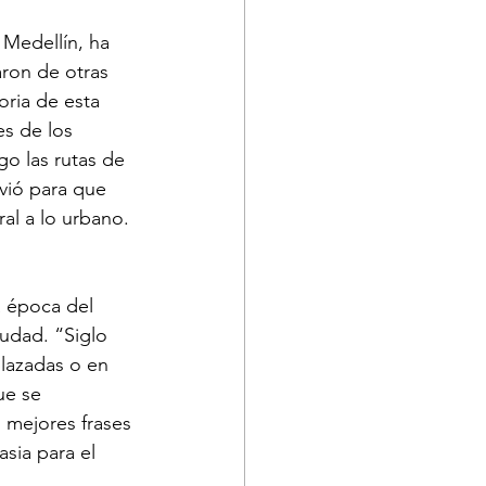
 Medellín, ha 
aron de otras 
ria de esta 
s de los 
ego las rutas de 
vió para que 
al a lo urbano.
a época del 
iudad. “Siglo 
lazadas o en 
ue se 
s mejores frases 
sia para el 