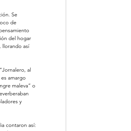
loco de 
 pensamiento 
ción del hogar 
, llorando así 
, es amargo 
angre maleva” o 
reverberaban 
ladores y 
ia contaron así: