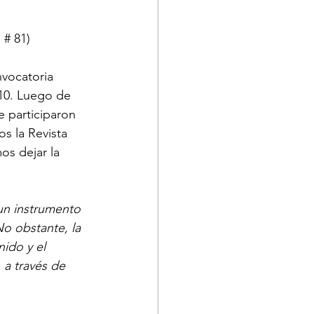
 # 81)
nvocatoria 
 10. Luego de 
e participaron 
s la Revista 
s dejar la 
un instrumento 
o obstante, la 
ido y el 
 a través de 