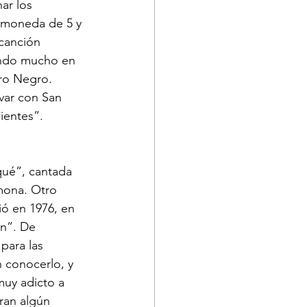
ar los 
 moneda de 5 y 
canción 
ando mucho en 
rro Negro. 
var con San 
ientes”.
qué”, cantada 
mona. Otro 
ó en 1976, en 
n”. De 
ara las 
 conocerlo, y 
muy adicto a 
ran algún 