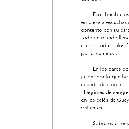
	Esos bambucos que le cantaban al campo, ya no sonaban en esa transición. Se 
empieza a escuchar 
contento con su carg
todo un mundo lleno d
que es toda su ilusión
por el camino...” 
	En los bares de Guayaquil, los nuevos obreros escuchan tangos como: “Jornalero, al 
juzgar por lo que he 
cuando dice un holg
“Lágrimas de sangre
en los cafés de Guay
visitantes.
	Sobre este tema