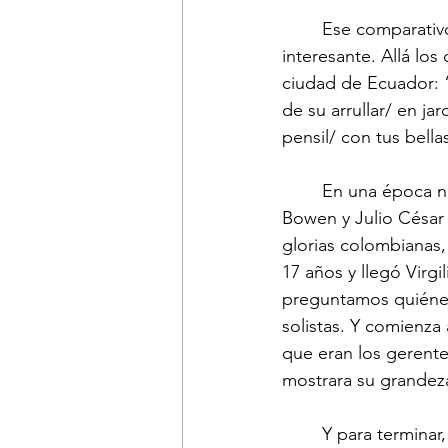
	Ese comparativo entre el Guayaquil ecuatoriano y el Guayaquil de Medellín es muy 
interesante. Allá los
ciudad de Ecuador: “
de su arrullar/ en j
pensil/ con tus bell
	En una época nos llamaron los cuatro de oro: Olimpo Cárdenas, Julio Jaramillo, Lucho 
Bowen y Julio César V
glorias colombianas,
17 años y llegó Virg
preguntamos quiénes
solistas. Y comienz
que eran los gerentes
mostrara su grandeza 
	Y para terminar, cantaron Héctor Castrillón y Julio César Villafuerte, uniéndose al 