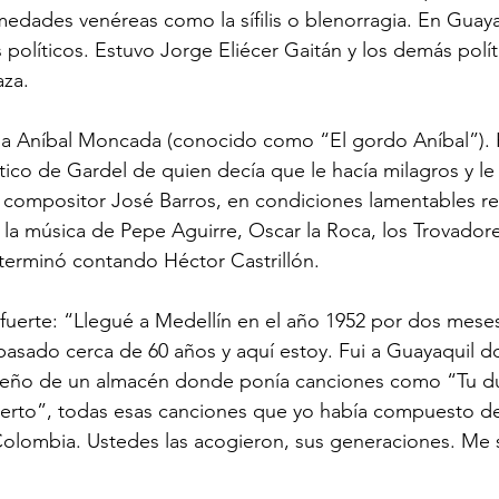
dades venéreas como la sífilis o blenorragia. En Guayaq
políticos. Estuvo Jorge Eliécer Gaitán y los demás polít
aza.
ico de Gardel de quien decía que le hacía milagros y le 
l compositor José Barros, en condiciones lamentables r
ó la música de Pepe Aguirre, Oscar la Roca, los Trovador
terminó contando Héctor Castrillón. 
asado cerca de 60 años y aquí estoy. Fui a Guayaquil d
eño de un almacén donde ponía canciones como “Tu dud
erto”, todas esas canciones que yo había compuesto d
olombia. Ustedes las acogieron, sus generaciones. Me 