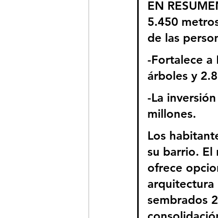
EN RESUMEN: 
5.450 metros
de las perso
-Fortalece a
árboles y 2.
-La inversió
millones.
Los habitant
su barrio. El
ofrece opcion
arquitectura
sembrados 23
consolidació