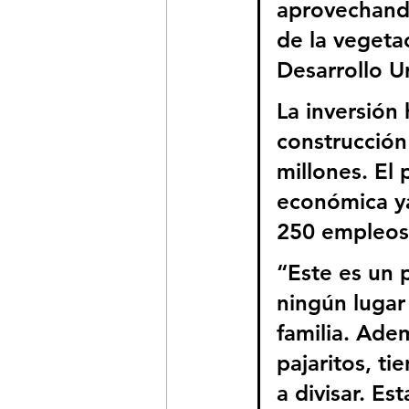
aprovechando
de la vegeta
Desarrollo U
La inversión
construcción
millones. El
económica ya
250 empleos
“Este es un 
ningún lugar 
familia. Ade
pajaritos, t
a divisar. E