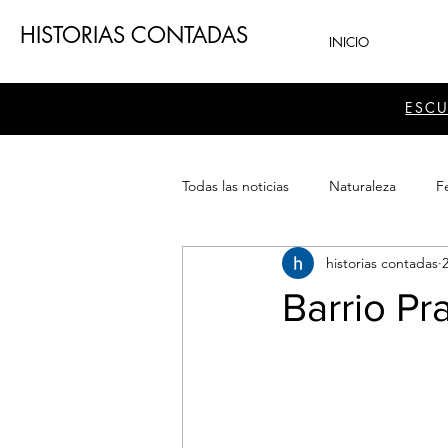
HISTORIAS CONTADAS
INICIO
ESC
Todas las noticias
Naturaleza
Fe
historias contadas
2
Teatro
Patrimonio
Sector
Barrio Pr