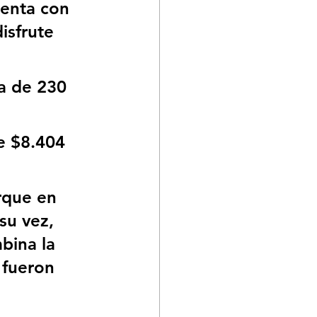
uenta con 
isfrute 
a de 230 
e $8.404 
rque en 
su vez, 
bina la 
 fueron 