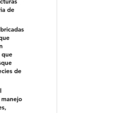
cturas 
ia de 
bricadas 
que 
n 
 que 
sque 
ecies de 
l 
 manejo 
s, 