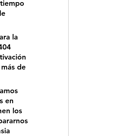
 tiempo 
de 
ra la 
404 
tivación 
 más de 
íamos 
s en 
en los 
pararnos 
sia 