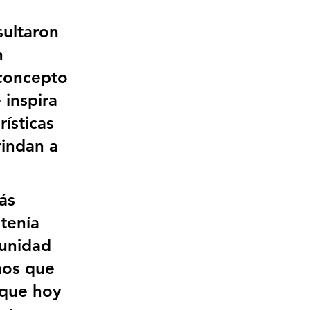
sultaron 
n 
 concepto 
 inspira 
ísticas 
indan a 
ás 
tenía 
unidad 
mos que 
que hoy 