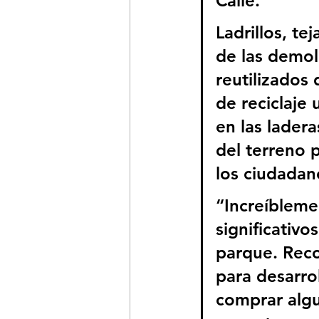
Calle. 
Ladrillos, t
de las demol
reutilizados
de reciclaje 
en las ladera
del terreno 
los ciudadano
“Increíbleme
significativo
parque. Reco
para desarrol
comprar algu