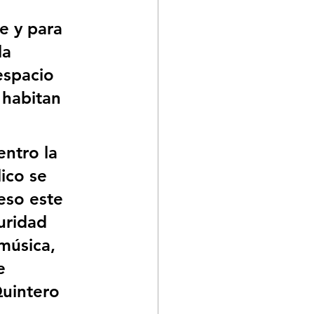
e y para 
la 
spacio 
 habitan 
ntro la 
ico se 
eso este 
uridad 
música, 
e 
Quintero 