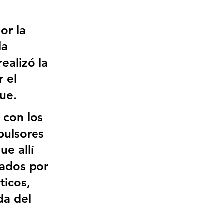
or la 
la 
ealizó la 
 el 
ue.
 con los 
pulsores 
e allí 
rados por 
ticos, 
a del 