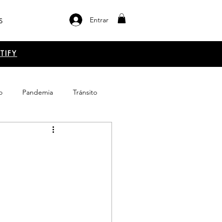
Entrar
S
TIFY
o
Pandemia
Tránsito
el libro
Emprendimiento