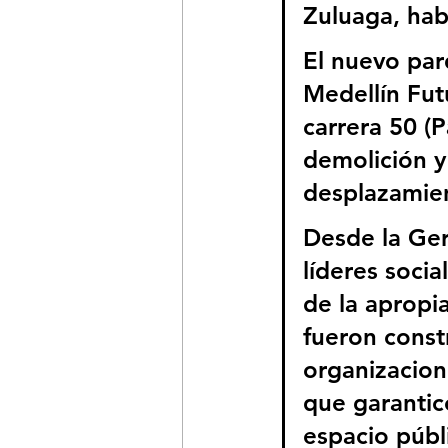
Zuluaga, hab
El nuevo parq
Medellín Fut
carrera 50 (P
demolición y 
desplazamien
Desde la Ger
líderes socia
de la apropia
fueron const
organizacione
que garantic
espacio públ