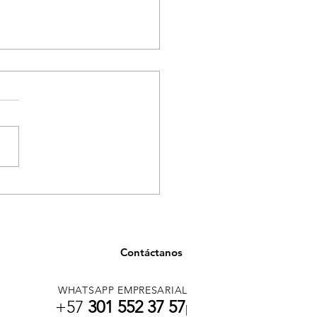
ancia en salud en
llín por casos asociados
onsumo de tusi
Contáctanos
WHATSAPP EMPRESARIAL
+57
301 552 37 57
|