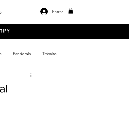
Entrar
S
TIFY
o
Pandemia
Tránsito
el libro
Emprendimiento
al