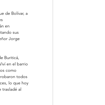
 de Bolívar, a 
s 
án en 
itando sus 
señor Jorge 
ví en el barrio 
años como 
e robaron todos 
ces, lo que hoy 
trasladé al 