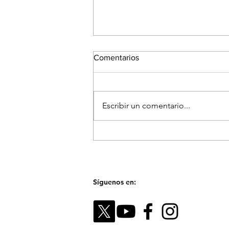
Comentarios
Escribir un comentario...
El Festival Fotográfico de
Medellín reunirá a referentes
internacionales para hablar
sobre la memoria y el futuro
de las imágenes
Síguenos en: