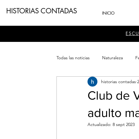
HISTORIAS CONTADAS
INICIO
ESC
Todas las noticias
Naturaleza
Fe
historias contadas
Teatro
Patrimonio
Sector
Club de V
adulto m
Actualizado:
8 sept 2023