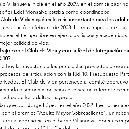
io Villanueva inicié en el año 2009, en el comité padrino
l señor Edal Monsalve estaba como coordinador.
Club de Vida y qué es lo más importante para los adult
anueva nació en febrero de 2003. Lo más importante para 
lear el tiempo libre en ejercicios físicos y académicos,
mejor calidad de vida.
bajo con el Club de Vida y con la Red de Integración par
D 10?
ta hoy la trayectoria a los principales proyectos o event
rocesos de articulación con la Rid 10, Presupuesto Parti
privados. El Club de Vida pertenece al comité operativo d
aminado a ser una asociación que sea un referente como
rechos de los adultos mayores. 
dar que 
don Jorge López, en el año 2022, fue homenajea
, con el premio: “Adulto Mayor Sobresaliente”, un reco
u ardua labor social en el barrio Villanueva, por su co
ntal de la comuna 10 La Candelaria. 