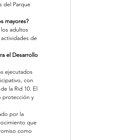
s del Parque 
os mayores?
los adultos 
 actividades de 
a el Desarrollo 
os ejecutados 
cipativo, con 
e la Rid 10. El 
 protección y 
do por la 
nocimiento que 
mpromiso como 