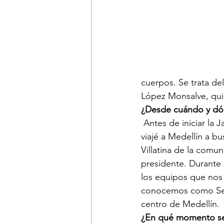
cuerpos. Se trata de
López Monsalve, quie
¿Desde cuándo y dón
 Antes de iniciar la Jac en el año 1982, terminé mis estudios en el municipio de Buriticá, 
viajé a Medellín a b
Villatina de la comu
presidente. Durante 
los equipos que nos 
conocemos como Secr
centro de Medellín.
¿En qué momento se i