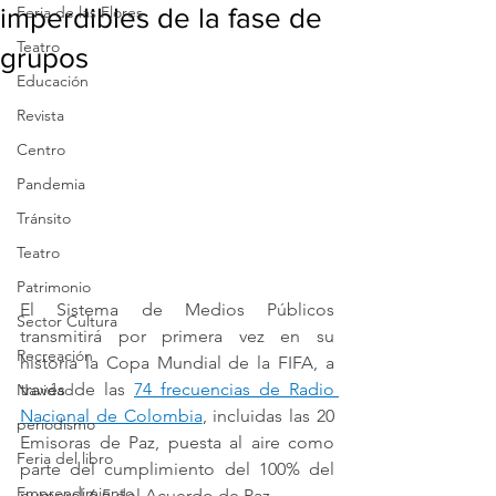
imperdibles de la fase de
Feria de las Flores
Teatro
grupos
Educación
Revista
Centro
Pandemia
Tránsito
Teatro
Patrimonio
El Sistema de Medios Públicos 
Sector Cultura
transmitirá por primera vez en su 
Recreación
historia la Copa Mundial de la FIFA, a 
través de las 
74 frecuencias de Radio 
Navidad
Nacional de Colombia
, incluidas las 20 
periodismo
Emisoras de Paz, puesta al aire como 
Feria del libro
parte del cumplimiento del 100% del 
Emprendimiento
numeral 6.5 del Acuerdo de Paz.