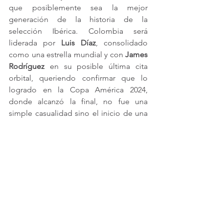
que posiblemente sea la mejor 
generación de la historia de la 
selección Ibérica. Colombia será 
liderada por 
Luis Díaz
, consolidado 
como una estrella mundial y con 
James 
Rodríguez
 en su posible última cita 
orbital, queriendo confirmar que lo 
logrado en la Copa América 2024, 
donde alcanzó la final, no fue una 
simple casualidad sino el inicio de una 
nueva era para la selección.
Estos son solo cinco de los más de 60 
partidos de la Copa Mundial de la FIFA 
que se podrán escuchar en todas las 
regiones del país por 
Radio Nacional 
de Colombia
.