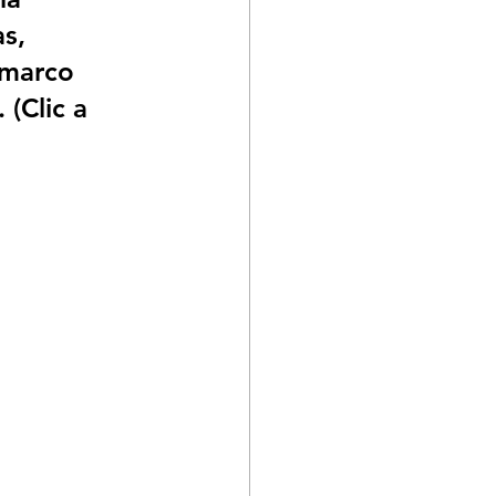
s, 
 marco 
(Clic a 