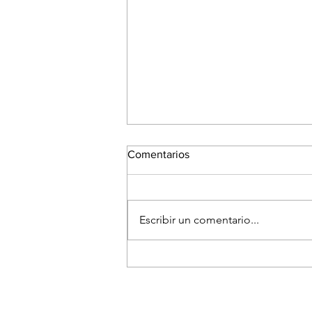
Comentarios
Escribir un comentario...
El Festival Fotográfico de
Medellín reunirá a referentes
internacionales para hablar
sobre la memoria y el futuro