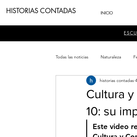
HISTORIAS CONTADAS
INICIO
ESC
Todas las noticias
Naturaleza
Fe
historias contadas
Teatro
Patrimonio
Sector
Cultura 
10: su im
Este video re
Cultura y Co