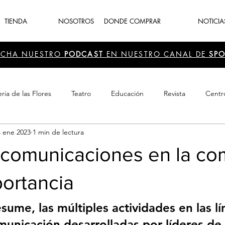
TIENDA
NOSOTROS
DONDE COMPRAR
NOTICIA
UCHA NUESTRO
PODCAST
EN NUESTRO CANAL DE
SPO
ria de las Flores
Teatro
Educación
Revista
Centr
4 ene 2023
1 min de lectura
 Cultura
Recreación
Navidad
periodismo
Feria d
y comunicaciones en la c
portancia
sume, las múltiples actividades en las lí
municación desarrolladas por líderes de 