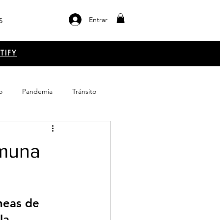
Entrar
S
TIFY
o
Pandemia
Tránsito
el libro
Emprendimiento
omuna
neas de 
la 