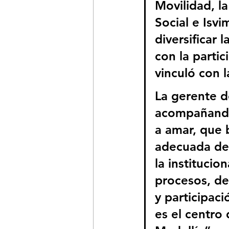
Movilidad, la
Social e Isv
diversificar 
con la parti
vinculó con 
La gerente d
acompañando 
a amar, que
adecuada del
la instituci
procesos, des
y participaci
es el centro 