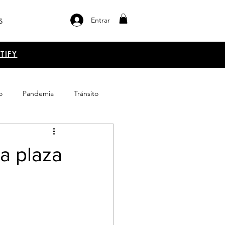
Entrar
S
TIFY
o
Pandemia
Tránsito
el libro
Emprendimiento
la plaza