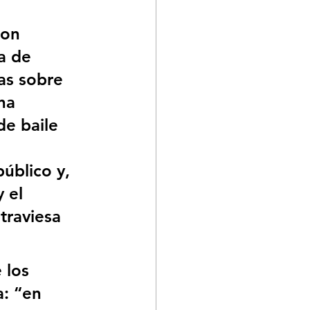
ron 
a de 
as sobre 
na 
de baile 
úblico y, 
 el 
traviesa 
 los 
a: “en 