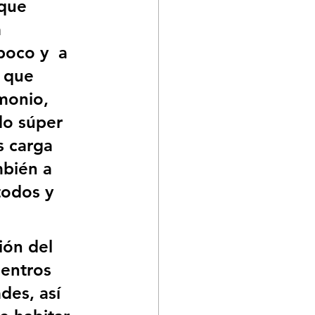
que 
 
poco y  a 
 que 
monio, 
do súper 
s carga 
bién a 
todos y 
ión del 
entros 
des, así 