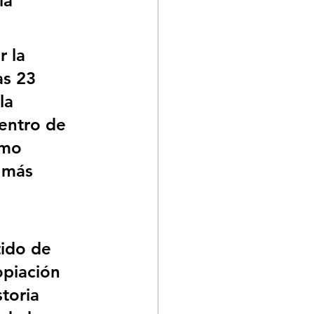
la 
 la 
as 23 
la 
centro de 
omo 
 más 
tido de 
opiación 
toria 