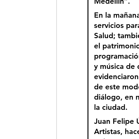
Medellín”.
En la mañana,
servicios par
Salud; tambié
el patrimonio
programación 
y música de d
evidenciaron
de este modo
diálogo, en 
la ciudad. 
Juan Felipe Ú
Artistas, hac