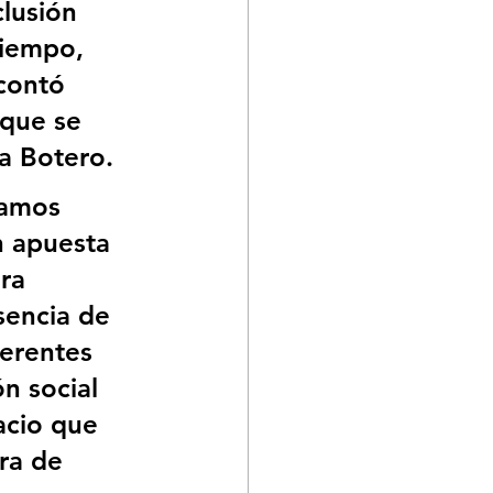
clusión 
tiempo, 
 contó 
 que se 
za Botero.
tamos 
n apuesta 
ra 
sencia de 
ferentes 
n social 
acio que 
ra de 