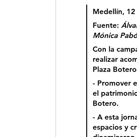
Medellín, 12
Fuente: 
Álva
Mónica Pabón
Con la campa
realizar aco
Plaza Botero 
- Promover e
el patrimoni
Botero.
- A esta jorn
espacios y c