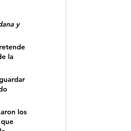
dana y 
retende 
e la 
aguardar 
do 
maron los 
 que 