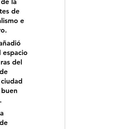
de la 
tes de 
lismo e 
o.  
añadió 
l espacio 
ras del 
de 
 ciudad 
 buen 
. 
a 
 de 