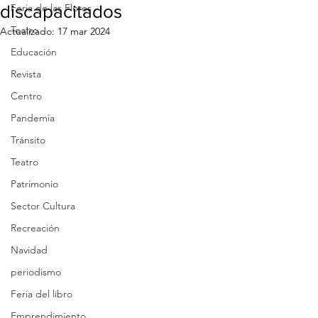
discapacitados
Feria de las Flores
Teatro
Actualizado:
17 mar 2024
Educación
Revista
Centro
Pandemia
Tránsito
Teatro
Patrimonio
Sector Cultura
Recreación
Navidad
periodismo
Feria del libro
Emprendimiento