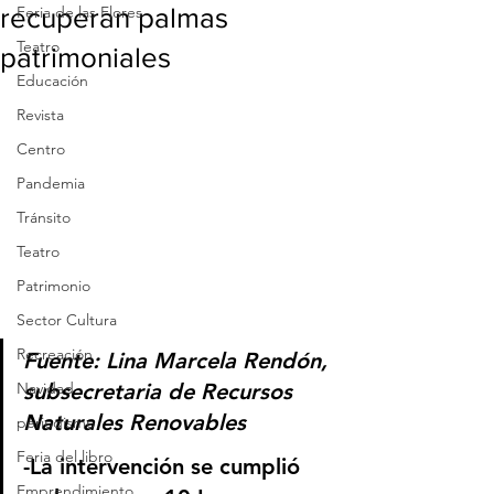
recuperan palmas
Feria de las Flores
Teatro
patrimoniales
Educación
Revista
Centro
Pandemia
Tránsito
Teatro
Patrimonio
Sector Cultura
Recreación
Fuente: Lina Marcela Rendón, 
Navidad
subsecretaria de Recursos 
Naturales Renovables
periodismo
Feria del libro
-La intervención se cumplió 
Emprendimiento