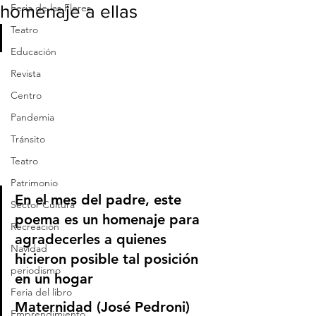
homenaje a ellas
Feria de las Flores
Teatro
Educación
Revista
Centro
Pandemia
Tránsito
Teatro
Patrimonio
En el mes del padre, este 
Sector Cultura
poema es un homenaje para 
Recreación
agradecerles a quienes 
Navidad
hicieron posible tal posición 
periodismo
en un hogar
Feria del libro
Maternidad
 (José Pedroni)
Emprendimiento