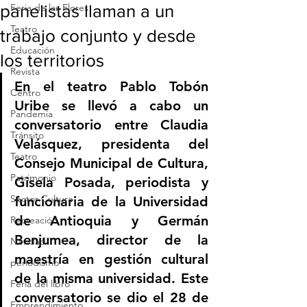
panelistas llaman a un
Feria de las Flores
Teatro
trabajo conjunto y desde
Educación
los territorios
Revista
En el teatro Pablo Tobón 
Centro
Uribe se llevó a cabo un 
Pandemia
conversatorio entre Claudia 
Tránsito
Velásquez, presidenta del 
Teatro
Consejo Municipal de Cultura, 
Patrimonio
Gisela Posada, periodista y 
Sector Cultura
funcionaria de la Universidad 
de Antioquia y Germán 
Recreación
Benjumea, director de la 
Navidad
maestría en gestión cultural 
periodismo
de la misma universidad. Este 
Feria del libro
conversatorio se dio el 28 de 
Emprendimiento