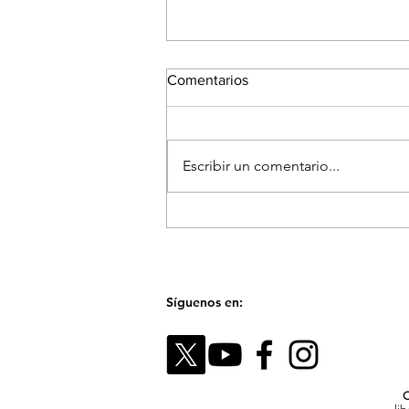
Comentarios
Escribir un comentario...
El Festival Fotográfico de
Medellín reunirá a referentes
internacionales para hablar
sobre la memoria y el futuro
de las imágenes
Síguenos en:
C