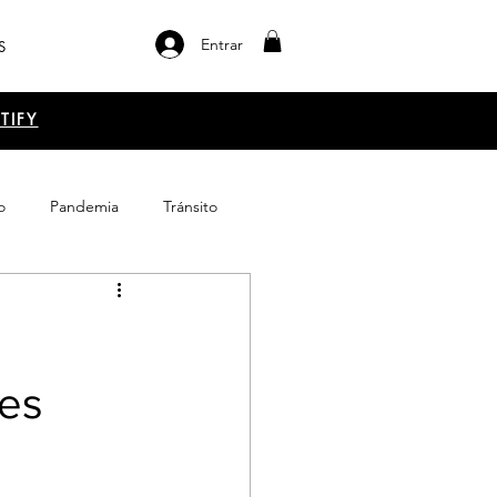
Entrar
S
TIFY
o
Pandemia
Tránsito
el libro
Emprendimiento
les