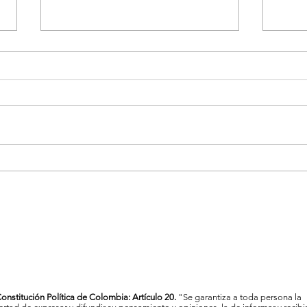
La Feria de las Flores proyecta
Vigil
a Medellín como referente
Mede
cultural y artístico del país
al c
onstitución Política de Colombia: Artículo 20.
"Se garantiza a toda persona la