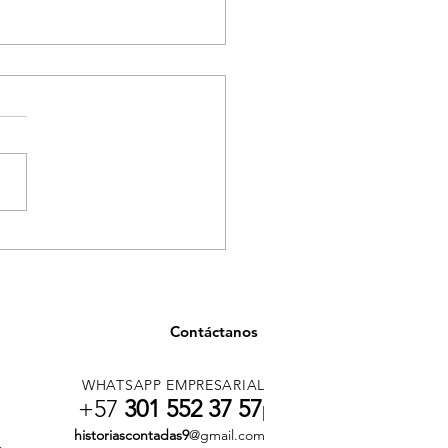
ancia en salud en
llín por casos asociados
onsumo de tusi
Contáctanos
WHATSAPP EMPRESARIAL
+57
301 552 37 57
|
historiascontadas9
@gmail.com