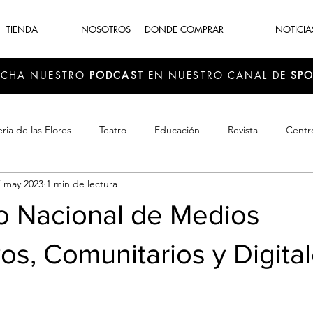
TIENDA
NOSOTROS
DONDE COMPRAR
NOTICIA
UCHA NUESTRO
PODCAST
EN NUESTRO CANAL DE
SPO
ria de las Flores
Teatro
Educación
Revista
Centr
7 may 2023
1 min de lectura
 Cultura
Recreación
Navidad
periodismo
Feria d
o Nacional de Medios
vos, Comunitarios y Digita