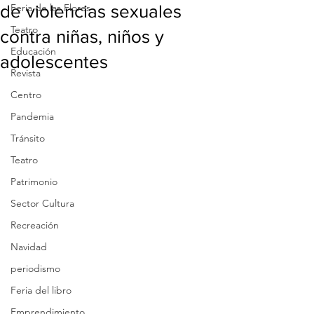
de violencias sexuales
Feria de las Flores
Teatro
contra niñas, niños y
Educación
adolescentes
Revista
Centro
Pandemia
Tránsito
Teatro
Patrimonio
Sector Cultura
Recreación
Navidad
periodismo
Feria del libro
Emprendimiento