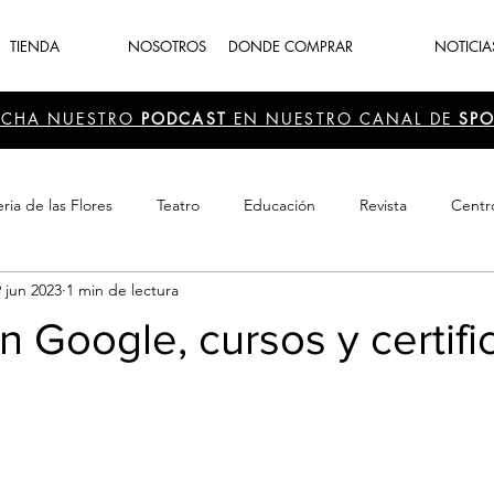
TIENDA
NOSOTROS
DONDE COMPRAR
NOTICIA
UCHA NUESTRO
PODCAST
EN NUESTRO CANAL DE
SPO
ria de las Flores
Teatro
Educación
Revista
Centr
9 jun 2023
1 min de lectura
 Cultura
Recreación
Navidad
periodismo
Feria d
on Google, cursos y certif