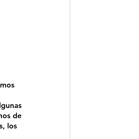
emos 
 
lgunas 
nos de 
, los 