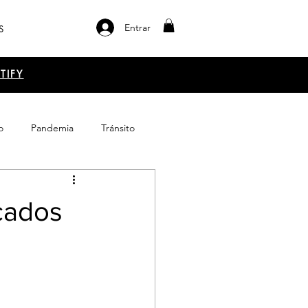
Entrar
S
TIFY
o
Pandemia
Tránsito
el libro
Emprendimiento
icados