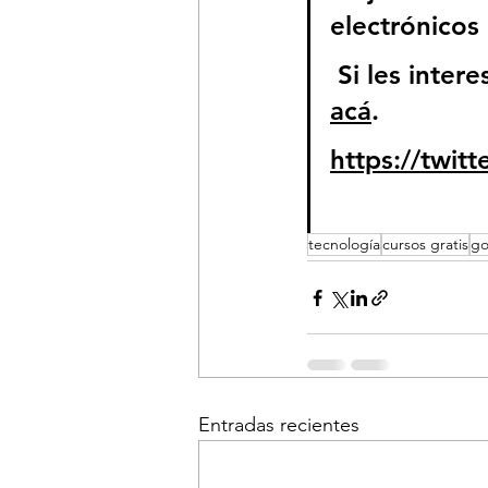
electrónicos
 Si les inter
acá
.
https://twit
tecnología
cursos gratis
go
Entradas recientes