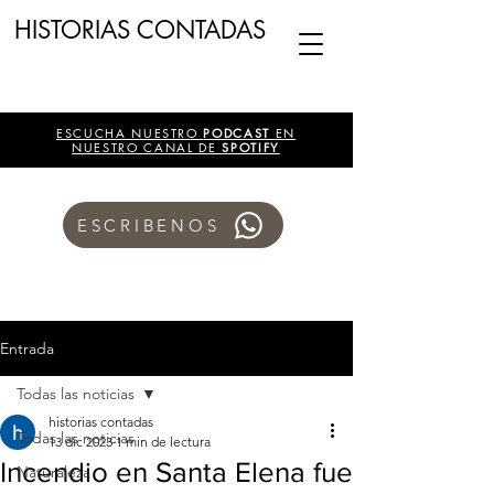
HISTORIAS CONTADAS
ESCUCHA NUESTRO
PODCAST
EN
NUESTRO CANAL DE
SPOTIFY
ESCRIBENOS
Entrada
Todas las noticias
historias contadas
Todas las noticias
13 dic 2023
1 min de lectura
Incendio en Santa Elena fue
Naturaleza