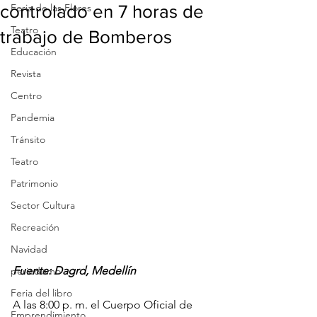
controlado en 7 horas de
Feria de las Flores
Teatro
trabajo de Bomberos
Educación
Revista
Centro
Pandemia
Tránsito
Teatro
Patrimonio
Sector Cultura
Recreación
Navidad
Fuente: Dagrd, Medellín
periodismo
Feria del libro
A las 8:00 p. m. el Cuerpo Oficial de 
Emprendimiento