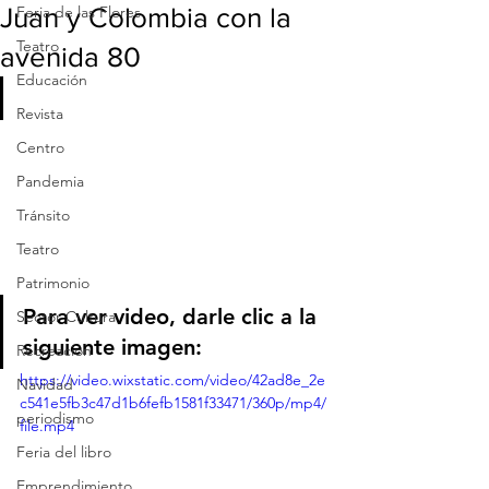
Juan y Colombia con la
Feria de las Flores
Teatro
avenida 80
Educación
Revista
Centro
Pandemia
Tránsito
Teatro
Patrimonio
Para ver video, darle clic a la 
Sector Cultura
siguiente imagen: 
Recreación
https://video.wixstatic.com/video/42ad8e_2e
Navidad
c541e5fb3c47d1b6fefb1581f33471/360p/mp4/
periodismo
file.mp4
Feria del libro
Emprendimiento