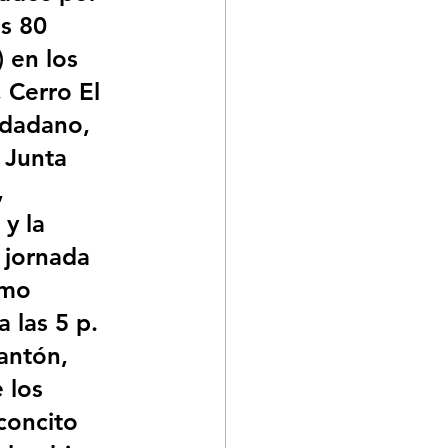
s 80 
 en los 
 Cerro El 
udadano, 
 Junta 
 
y la 
 jornada 
imo 
 las 5 p. 
antón, 
 los 
concito 