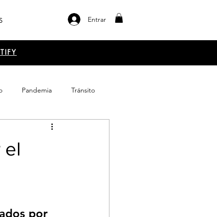
Entrar
S
TIFY
o
Pandemia
Tránsito
el libro
Emprendimiento
 el
tados por 