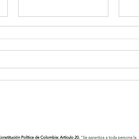
Vigilancia en salud en
Con u
Medellín por casos asociados
Tele
al consumo de tusi
onstitución Política de Colombia: Artículo 20.
"Se garantiza a toda persona la