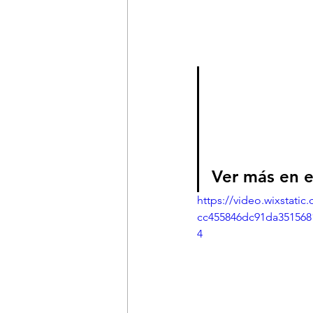
Ver más en el
https://video.wixstati
cc455846dc91da351568
4