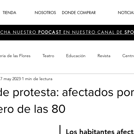
TIENDA
NOSOTROS
DONDE COMPRAR
NOTICIA
UCHA NUESTRO
PODCAST
EN NUESTRO CANAL DE
SPO
ria de las Flores
Teatro
Educación
Revista
Centr
17 may 2023
1 min de lectura
 Cultura
Recreación
Navidad
periodismo
Feria d
e protesta: afectados por
ero de las 80
Los habitantes afec