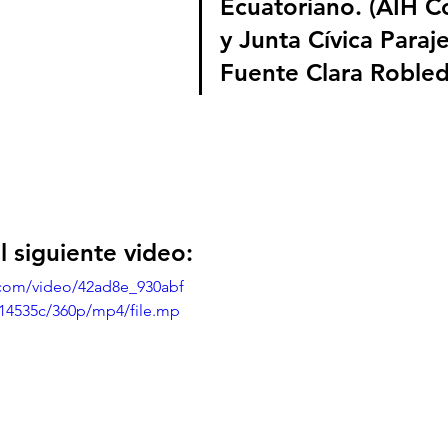
Ecuatoriano. (AIH C
y Junta Cívica Paraje
Fuente Clara Robled
 siguiente video: 
c.com/video/42ad8e_930abf
14535c/360p/mp4/file.mp