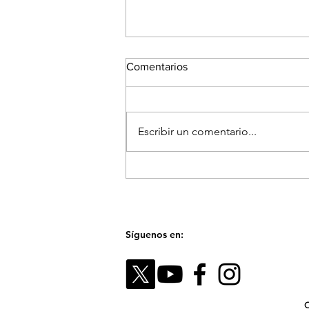
Comentarios
Escribir un comentario...
La Feria de las Flores proyecta
a Medellín como referente
cultural y artístico del país
Síguenos en:
C