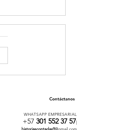
n cubrimiento histórico,
medellín ahora es mundial
Contáctanos
WHATSAPP EMPRESARIAL
+57
301 552 37 57
|
historiascontadas9
@gmail.com