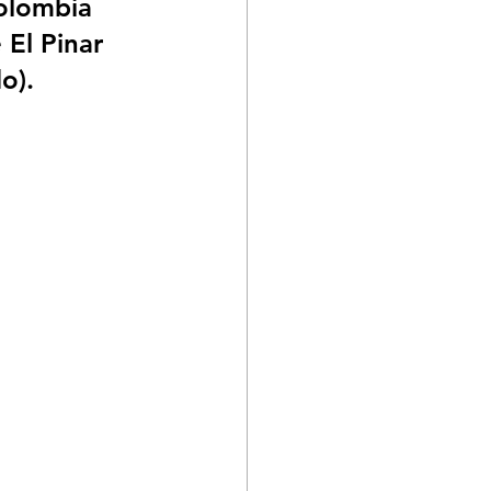
olombia 
 El Pinar 
o).