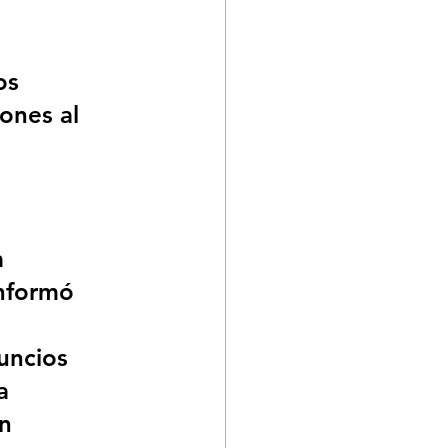
os 
ones al 
 
nformó 
 
uncios 
a 
n 