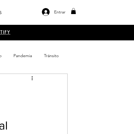
Entrar
S
TIFY
o
Pandemia
Tránsito
el libro
Emprendimiento
al