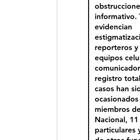
obstrucciones
informativo.
evidencian 
estigmatizac
reporteros y
equipos celul
comunicador
registro tota
casos han si
ocasionados 
miembros de 
Nacional, 11
particulares 