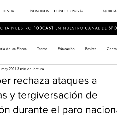
TIENDA
NOSOTROS
DONDE COMPRAR
NOTICIA
UCHA NUESTRO
PODCAST
EN NUESTRO CANAL DE
SPO
ria de las Flores
Teatro
Educación
Revista
Centr
2 may 2021
3 min de lectura
 Cultura
Recreación
Navidad
periodismo
Feria d
per rechaza ataques a
as y tergiversación de
ón durante el paro nacion