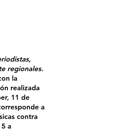
riodistas, 
e regionales.
on la 
n realizada 
er, 11 de 
corresponde a 
sicas contra 
 5 a 