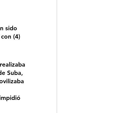
n sido 
con (4) 
realizaba 
de Suba, 
vilizaba 
impidió 