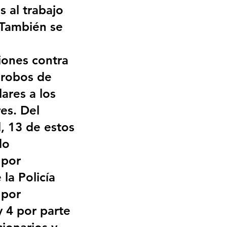
 al trabajo 
 También se 
iones contra 
 robos de 
ares a los 
es. Del 
l, 13 de estos 
do 
por 
la Policía 
 por 
y 4 por parte 