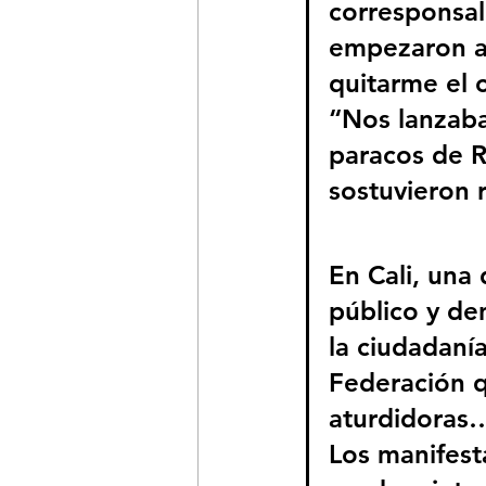
corresponsal
empezaron a 
quitarme el c
“Nos lanzab
paracos de R
sostuvieron 
En Cali, una
público y de
la ciudadanía
Federación q
aturdidoras…
Los manifes