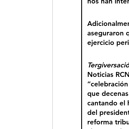
nos han inte
Adicionalmen
aseguraron qu
ejercicio per
Tergiversaci
Noticias RCN
“celebración
que decenas 
cantando el 
del presiden
reforma tribu