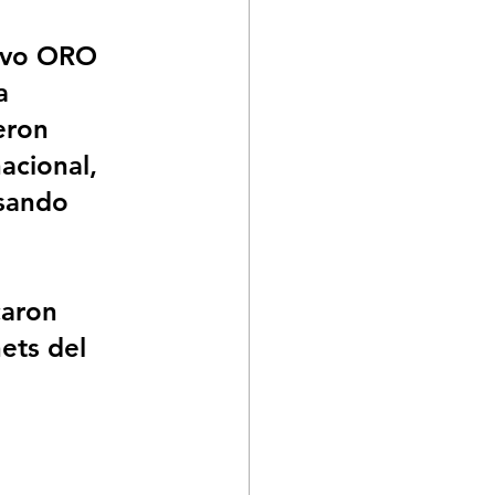
tivo ORO 
a 
eron 
acional, 
sando 
caron 
ets del 