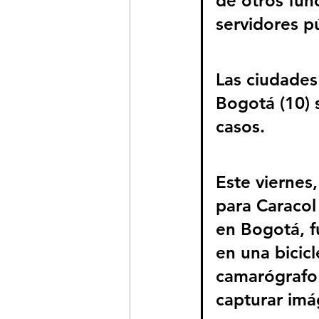
de otros func
servidores p
Las ciudades
Bogotá (10) 
casos.
Este viernes,
para Caracol
en Bogotá, f
en una bicicl
camarógrafo 
capturar imá