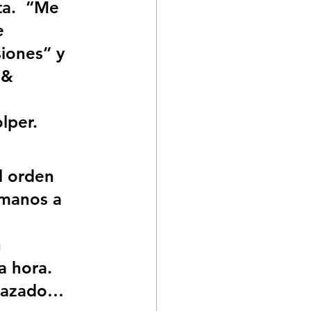
a.  “Me 
e 
siones” y 
%& 
lper.
l orden 
umanos a 
 
 hora. 
enazado…