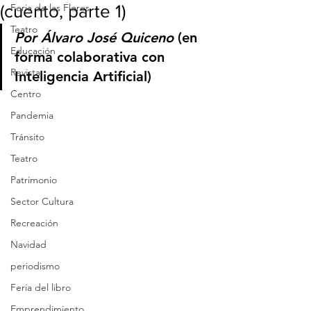
(cuento, parte 1)
Feria de las Flores
Teatro
Por Álvaro José Quiceno 
(en 
Educación
forma colaborativa con 
Revista
Inteligencia Artificial)
Centro
Pandemia
Tránsito
Teatro
Patrimonio
Sector Cultura
Recreación
Navidad
periodismo
Feria del libro
Emprendimiento