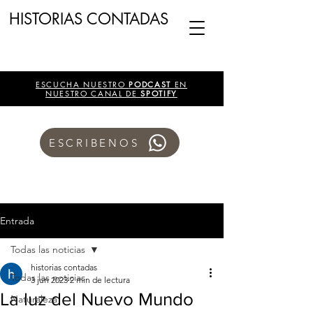
HISTORIAS CONTADAS
ESCUCHA NUESTRO
PODCAST
EN
NUESTRO CANAL DE
SPOTIFY
ESCRIBENOS
Entrada
Todas las noticias
historias contadas
Todas las noticias
3 jun 2023
2 min de lectura
La luz del Nuevo Mundo
Naturaleza