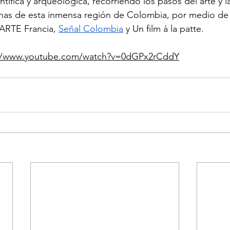
ntífica y arqueológica, recorriendo los pasos del arte y l
as de esta inmensa región de Colombia, por medio de 
ARTE Francia, 
Señal Colombia
y Un film à la patte.
://www.youtube.com/watch?v=0dGPx2rCddY