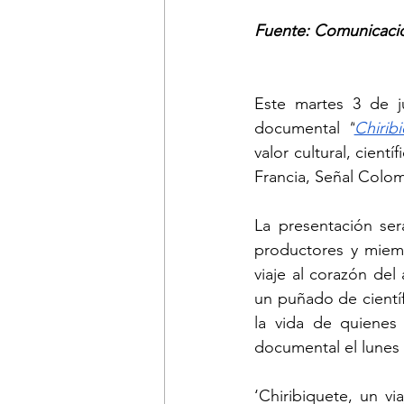
Fuente: Comunicaci
Este martes 3 de ju
documental 
"
Chirib
valor cultural, cien
Francia, Señal Colomb
La presentación ser
productores y miem
viaje al corazón del 
un puñado de científ
la vida de quienes 
documental el lunes 
‘Chiribiquete, un v