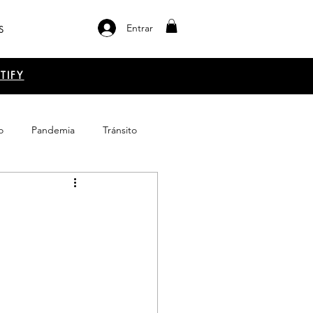
Entrar
S
TIFY
o
Pandemia
Tránsito
el libro
Emprendimiento