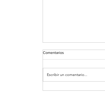
Comentarios
Escribir un comentario...
El Festival Fotográfico de
Medellín reunirá a referentes
internacionales para hablar
sobre la memoria y el futuro