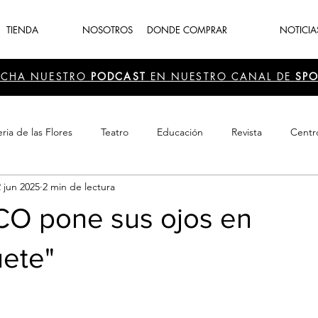
TIENDA
NOSOTROS
DONDE COMPRAR
NOTICIA
UCHA NUESTRO
PODCAST
EN NUESTRO CANAL DE
SPO
ria de las Flores
Teatro
Educación
Revista
Centr
2 jun 2025
2 min de lectura
 Cultura
Recreación
Navidad
periodismo
Feria d
O pone sus ojos en
uete"