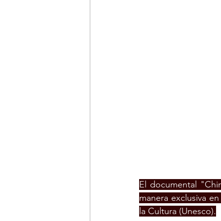
El documental "Chir
manera exclusiva en 
la Cultura (Unesco).