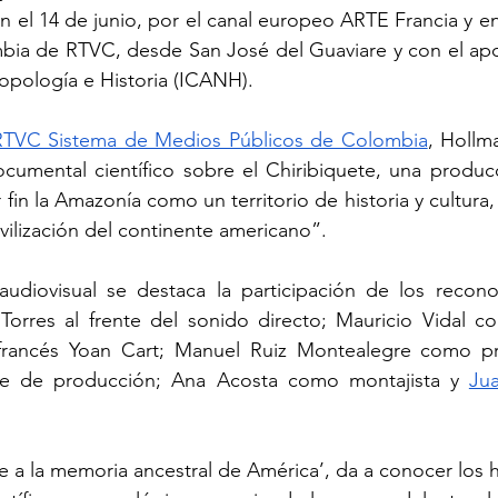
ón el 14 de junio, por el canal europeo ARTE Francia y e
bia de RTVC, desde San José del Guaviare y con el apoy
pología e Historia (ICANH).
RTVC Sistema de Medios Públicos de Colombia
, Hollma
cumental científico sobre el Chiribiquete, una producc
fin la Amazonía como un territorio de historia y cultura
ivilización del continente americano”.
udiovisual se destaca la participación de los reconoc
Torres al frente del sonido directo; Mauricio Vidal co
l francés Yoan Cart; Manuel Ruiz Montealegre como pr
e de producción; Ana Acosta como montajista y 
Ju
je a la memoria ancestral de América’, da a conocer los 