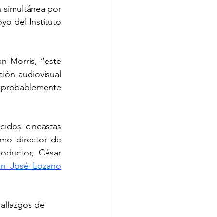
n simultánea por 
o del Instituto 
n Morris, “este 
ión audiovisual 
, probablemente 
idos cineastas 
mo director de 
oductor; César 
an José Lozano
hallazgos de 