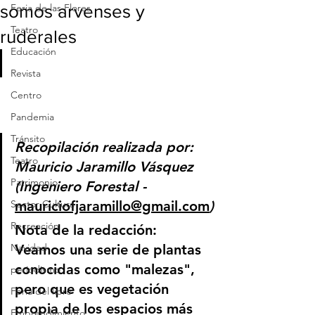
somos arvenses y
Feria de las Flores
Teatro
ruderales
Educación
Revista
Centro
Pandemia
Tránsito
Recopilación realizada por: 
Teatro
Mauricio Jaramillo Vásquez 
Patrimonio
(Ingeniero Forestal - 
mauriciofjaramillo@gmail.com
)
Sector Cultura
Recreación
Nota de la redacción: 
Veamos una serie de plantas 
Navidad
conocidas como "malezas", 
periodismo
pero que es vegetación 
Feria del libro
propia de los espacios más 
Emprendimiento