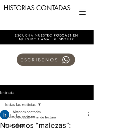
HISTORIAS CONTADAS
ESCUCHA NUESTRO
PODCAST
EN
NUESTRO CANAL DE
SPOTIFY
ESCRIBENOS
Entrada
Todas las noticias
historias contadas
Todas las noticias
18 dic 2022
1 min de lectura
No somos “malezas”:
Naturaleza