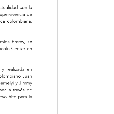
ualidad con la 
upervivencia de 
ca colombiana, 
remios Emmy, s
e 
ncoln Center en 
y realizada en 
colombiano Juan 
rhelyi y Jimmy 
Chin. El documental fue estrenado en exclusiva para la televisión colombiana a través de 
vo hito para la 