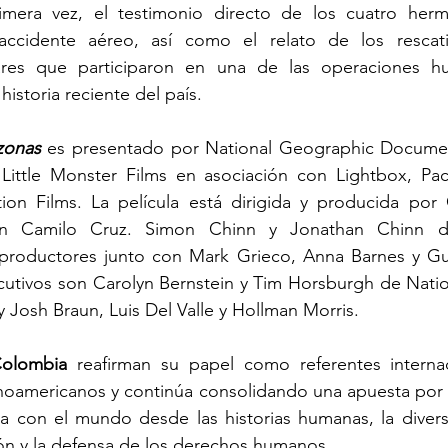
mera vez, el testimonio directo de los cuatro herm
accidente aéreo, así como el relato de los rescatis
ares que participaron en una de las operaciones hu
istoria reciente del país. 
zonas 
es presentado por National Geographic Document
ittle Monster Films en asociación con Lightbox, Pac
ion Films. La película está dirigida y producida por C
n Camilo Cruz. Simon Chinn y Jonathan Chinn de
oductores junto con Mark Grieco, Anna Barnes y Gui
cutivos son Carolyn Bernstein y Tim Horsburgh de Natio
 Josh Braun, Luis Del Valle y Hollman Morris. 
Colombia 
reafirman su papel como referentes internac
inoamericanos y continúa consolidando una apuesta por 
 con el mundo desde las historias humanas, la diversid
ón y la defensa de los derechos humanos. 