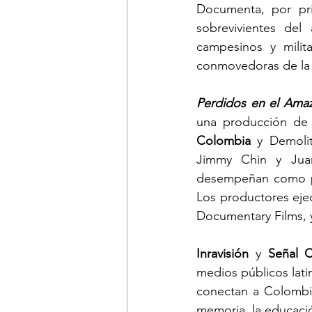
Documenta, por pri
sobrevivientes del 
campesinos y milit
conmovedoras de la h
Perdidos en el Ama
una producción de L
Colombia
 y Demolit
Jimmy Chin y Jua
desempeñan como pr
Los productores eje
Documentary Films, y
Inravisión
 y 
Señal 
medios públicos lat
conectan a Colombia
memoria, la educaci