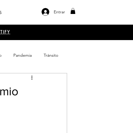
Entrar
S
TIFY
o
Pandemia
Tránsito
el libro
Emprendimiento
emio