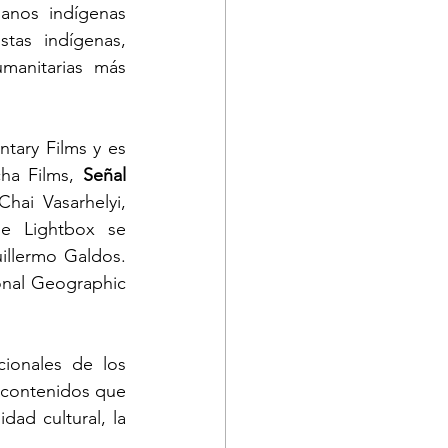
anos indígenas 
tas indígenas, 
manitarias más 
ary Films y es 
ha Films, 
Señal 
hai Vasarhelyi, 
 Lightbox se 
llermo Galdos. 
nal Geographic 
ionales de los 
contenidos que 
ad cultural, la 