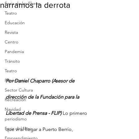
narramos la derrota
Feria de las Flores
Teatro
Educación
Revista
Centro
Pandemia
Tránsito
Teatro
Patrimonio
Por Daniel Chaparro (Asesor de 
Sector Cultura
dirección de la Fundación para la 
Recreación
Navidad
Libertad de Prensa - FLIP) 
Lo primero 
periodismo
Feria del libro
que vi al llegar a Puerto Berrío, 
Emprendimiento