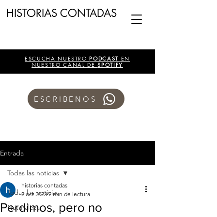
HISTORIAS CONTADAS
ESCUCHA NUESTRO
PODCAST
EN
NUESTRO CANAL DE
SPOTIFY
ESCRIBENOS
Entrada
Todas las noticias
historias contadas
Todas las noticias
2 oct 2023
2 min de lectura
Perdimos, pero no
Naturaleza