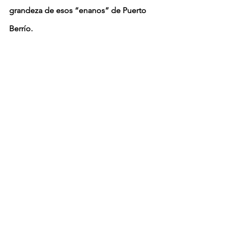
grandeza de esos “enanos” de Puerto 
Berrío.
Como lo dijo Alina Contreras, también 
periodista y amiga de Edison, en su 
intervención en el Parque Obrero: 
“la 
paradoja se cumplió y este parque 
tendrá vida con la muerte. Tendrá un 
obrero de amor por Puerto Berrío. 
Molina vive, Molina vive, Molina vive”. 