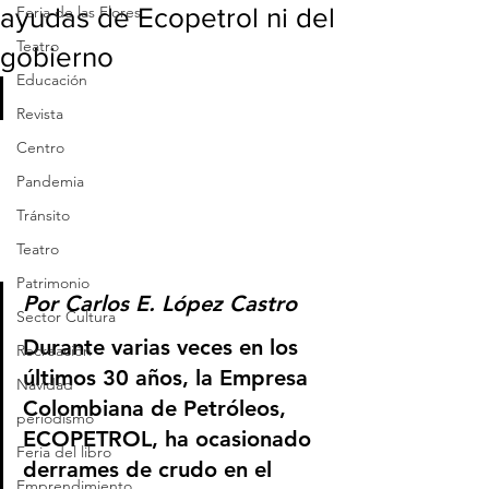
ayudas de Ecopetrol ni del
Feria de las Flores
Teatro
gobierno
Educación
Revista
Centro
Pandemia
Tránsito
Teatro
Patrimonio
Por Carlos E. López Castro
Sector Cultura
Durante varias veces en los 
Recreación
últimos 30 años, la Empresa 
Navidad
Colombiana de Petróleos, 
periodismo
ECOPETROL, ha ocasionado 
Feria del libro
derrames de crudo en el 
Emprendimiento