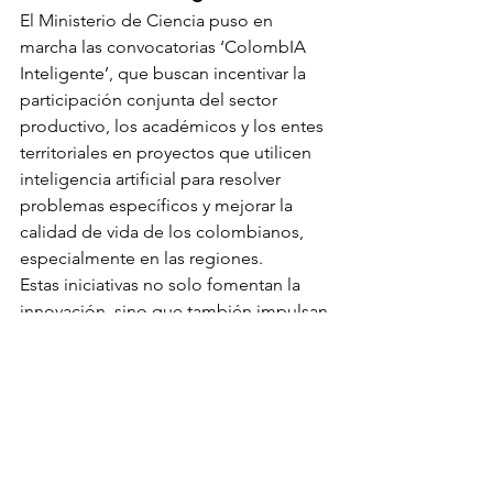
El Ministerio de Ciencia puso en 
marcha las convocatorias ‘ColombIA 
Inteligente’, que buscan incentivar la 
participación conjunta del sector 
productivo, los académicos y los entes 
territoriales en proyectos que utilicen 
inteligencia artificial para resolver 
problemas específicos y mejorar la 
calidad de vida de los colombianos, 
especialmente en las regiones.
Estas iniciativas no solo fomentan la 
innovación, sino que también impulsan 
la competitividad y el desarrollo 
regional, permitiendo a Colombia 
posicionarse como un líder en el uso 
de tecnologías de inteligencia artificial 
en América Latina.