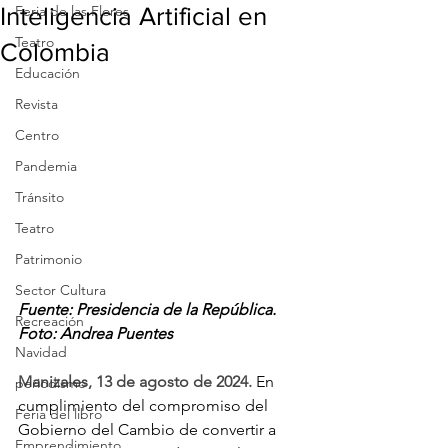
Inteligencia Artificial en
Feria de las Flores
Teatro
Colombia
Educación
Revista
Centro
Pandemia
Tránsito
Teatro
Patrimonio
Sector Cultura
Fuente: Presidencia de la República. 
Recreación
Foto: Andrea Puentes
Navidad
Manizales, 13 de agosto de 2024. 
En 
periodismo
cumplimiento del compromiso del 
Feria del libro
Gobierno del Cambio de convertir a 
Emprendimiento