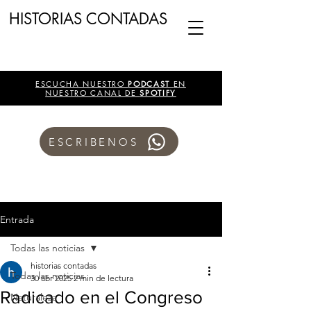
HISTORIAS CONTADAS
ESCUCHA NUESTRO
PODCAST
EN
NUESTRO CANAL DE
SPOTIFY
ESCRIBENOS
Entrada
Todas las noticias
historias contadas
Todas las noticias
30 abr 2025
2 min de lectura
Radicado en el Congreso
Naturaleza