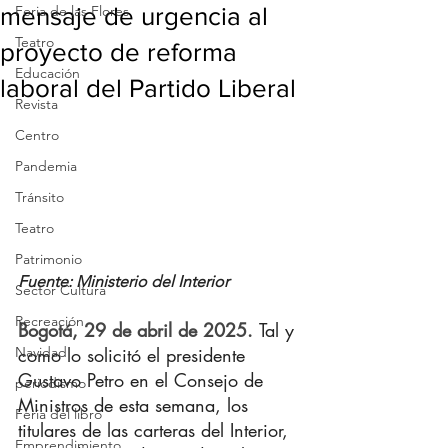
mensaje de urgencia al
Feria de las Flores
Teatro
proyecto de reforma
Educación
laboral del Partido Liberal
Revista
Centro
Pandemia
Tránsito
Teatro
Patrimonio
Fuente: Ministerio del Interior
Sector Cultura
Recreación
Bogotá, 29 de abril de 2025. 
Tal y 
Navidad
como lo solicitó el presidente 
Gustavo Petro en el Consejo de 
periodismo
Ministros de esta semana, los 
Feria del libro
titulares de las carteras del Interior, 
Emprendimiento