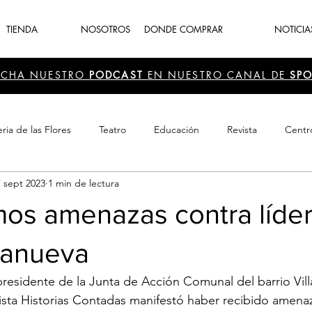
TIENDA
NOSOTROS
DONDE COMPRAR
NOTICIA
UCHA NUESTRO
PODCAST
EN NUESTRO CANAL DE
SPO
ria de las Flores
Teatro
Educación
Revista
Centr
7 sept 2023
1 min de lectura
 Cultura
Recreación
Navidad
periodismo
Feria d
os amenazas contra líder
llanueva
presidente de la Junta de Acción Comunal del barrio Vil
vista Historias Contadas manifestó haber recibido amena