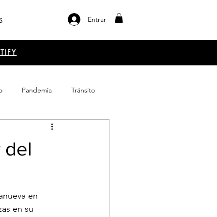
Entrar
S
TIFY
o
Pandemia
Tránsito
el libro
Emprendimiento
 del
lanueva en 
zas en su 