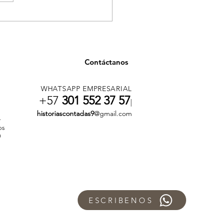
ancia en salud en
llín por casos asociados
onsumo de tusi
Contáctanos
WHATSAPP EMPRESARIAL
+57
301 552 37 57
|
historiascontadas9
@gmail.com
r
os
n
ESCRIBENOS