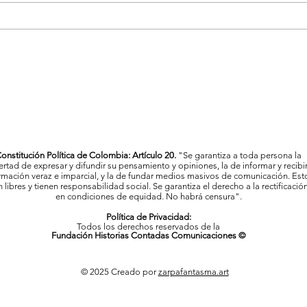
La Feria de las Flores proyecta
Vigil
a Medellín como referente
Mede
cultural y artístico del país
al c
onstitución Política de Colombia: Artículo 20.
"Se garantiza a toda persona la
bertad de expresar y difundir su pensamiento y opiniones, la de informar y recibi
rmación veraz e imparcial, y la de fundar medios masivos de comunicación. Est
 libres y tienen responsabilidad social. Se garantiza el derecho a la rectificació
en condiciones de equidad. No habrá censura".
Política de Privacidad:
Todos los derechos reservados de la
Fundación Historias Contadas Comunicaciones ©
© 2025 Creado por
zarpafantasma.art