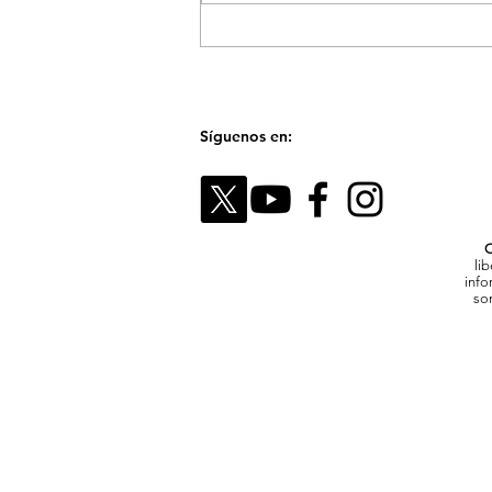
El Festival Fotográfico de
Medellín reunirá a referentes
internacionales para hablar
sobre la memoria y el futuro
de las imágenes
Síguenos en:
C
li
info
son