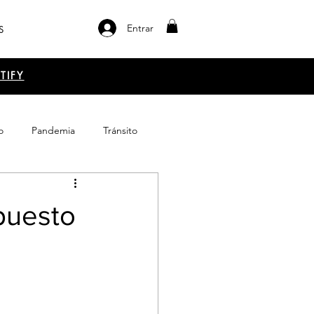
Entrar
S
TIFY
o
Pandemia
Tránsito
el libro
Emprendimiento
puesto