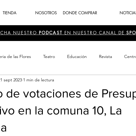
TIENDA
NOSOTROS
DONDE COMPRAR
NOTICIA
UCHA NUESTRO
PODCAST
EN NUESTRO CANAL DE
SPO
ria de las Flores
Teatro
Educación
Revista
Centr
21 sept 2023
1 min de lectura
 Cultura
Recreación
Navidad
periodismo
Feria d
o de votaciones de Presu
tivo en la comuna 10, La
ia