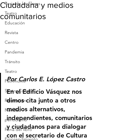
Ciudadana y medios
Feria de las Flores
Teatro
comunitarios
Educación
Revista
Centro
Pandemia
Tránsito
Teatro
Por Carlos E. López Castro
Patrimonio
En el Edificio Vásquez nos 
Sector Cultura
dimos cita junto a otros 
Recreación
medios alternativos, 
Navidad
independientes, comunitarios 
periodismo
y ciudadanos para dialogar 
Feria del libro
con el secretario de Cultura 
Emprendimiento