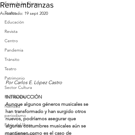
Remembranzas
Feria de las Flores
Teatro
Actualizado:
19 sept 2020
Educación
Revista
Centro
Pandemia
Tránsito
Teatro
Patrimonio
Por Carlos E. López Castro
Sector Cultura
INTRODUCCIÓN
Recreación
Aunque algunos géneros musicales se 
Navidad
han transformado y han surgido otros 
periodismo
nuevos, podríamos asegurar que 
Feria del libro
algunas costumbres musicales aún se 
mantienen como es el caso de 
Emprendimiento