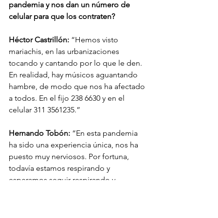
pandemia y nos dan un número de 
celular para que los contraten?
Héctor Castrillón:
 “Hemos visto 
mariachis, en las urbanizaciones 
tocando y cantando por lo que le den. 
En realidad, hay músicos aguantando 
hambre, de modo que nos ha afectado 
a todos. En el fijo 238 6630 y en el 
celular 311 3561235.”
Hernando Tobón:
 “En esta pandemia 
ha sido una experiencia única, nos ha 
puesto muy nerviosos. Por fortuna, 
todavía estamos respirando y 
esperamos seguir respirando y 
cantando nuestras canciones. Ya nos 
están empezando a abrir estos 
espacios por medio de la tecnología, 