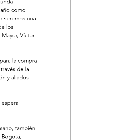
gunda 
n año como 
lo seremos una 
e los 
 Mayor, Víctor 
 para la compra 
través de la 
ón y aliados 
 espera 
esano, también 
 Bogotá, 