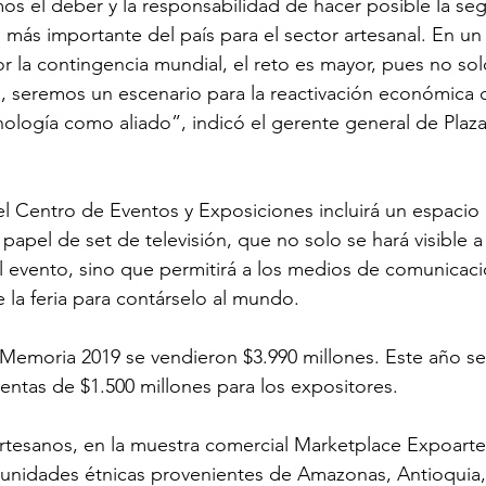
s el deber y la responsabilidad de hacer posible la se
 más importante del país para el sector artesanal. En u
or la contingencia mundial, el reto es mayor, pues no so
, seremos un escenario para la reactivación económica d
nología como aliado”, indicó el gerente general de Plaza
 el Centro de Eventos y Exposiciones incluirá un espacio
l papel de set de televisión, que no solo se hará visible a 
el evento, sino que permitirá a los medios de comunicaci
de la feria para contárselo al mundo.
Memoria 2019 se vendieron $3.990 millones. Este año se
ventas de $1.500 millones para los expositores. 
rtesanos, en la muestra comercial Marketplace Expoart
munidades étnicas provenientes de Amazonas, Antioquia,