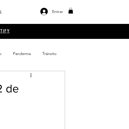
Entrar
S
TIFY
o
Pandemia
Tránsito
el libro
Emprendimiento
2 de