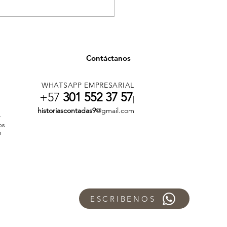
ancia en salud en
llín por casos asociados
onsumo de tusi
Contáctanos
WHATSAPP EMPRESARIAL
+57
301 552 37 57
|
historiascontadas9
@gmail.com
r
os
n
ESCRIBENOS