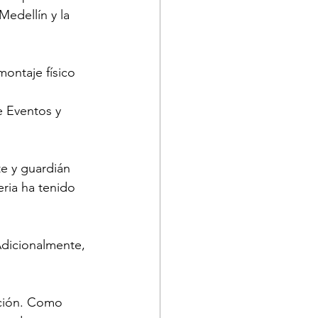
edellín y la 
ontaje físico 
e Eventos y 
te y guardián 
eria ha tenido 
 Adicionalmente, 
pción. Como 