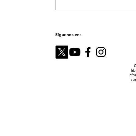
El Festival Fotográfico de
Medellín reunirá a referentes
internacionales para hablar
sobre la memoria y el futuro
de las imágenes
Síguenos en:
C
li
info
son