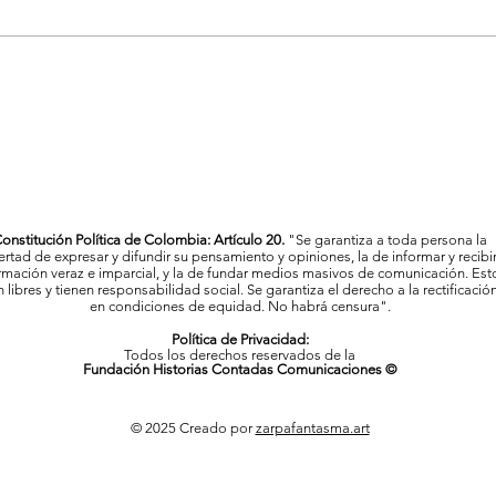
La Feria de las Flores proyecta
Vigil
a Medellín como referente
Mede
cultural y artístico del país
al c
onstitución Política de Colombia: Artículo 20.
"Se garantiza a toda persona la
bertad de expresar y difundir su pensamiento y opiniones, la de informar y recibi
rmación veraz e imparcial, y la de fundar medios masivos de comunicación. Est
 libres y tienen responsabilidad social. Se garantiza el derecho a la rectificació
en condiciones de equidad. No habrá censura".
Política de Privacidad:
Todos los derechos reservados de la
Fundación Historias Contadas Comunicaciones ©
© 2025 Creado por
zarpafantasma.art