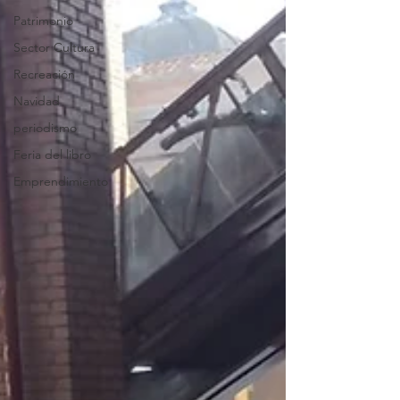
Patrimonio
Sector Cultura
Recreación
Navidad
periodismo
Feria del libro
Emprendimiento