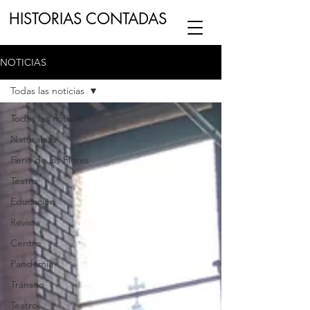
HISTORIAS CONTADAS
NOTICIAS
ESCUCHA NUESTRO
PODCAST
EN
Todas las noticias
NUESTRO CANAL DE
SPOTIFY
Todas las noticias
Naturaleza
ESCRIBENOS
Feria de las Flores
Teatro
Educación
Revista
Centro
Pandemia
Tránsito
Teatro