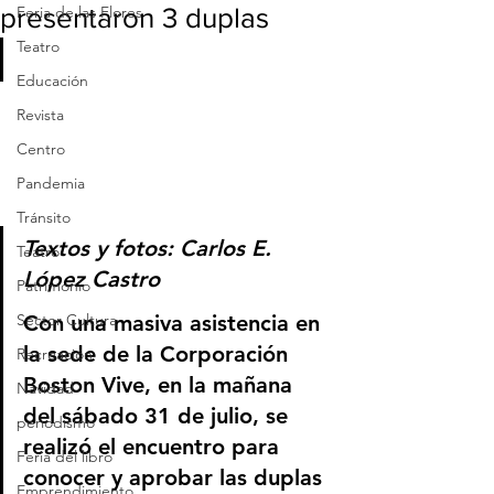
presentaron 3 duplas
Feria de las Flores
Teatro
Educación
Revista
Centro
Pandemia
Tránsito
Textos y fotos: Carlos E. 
Teatro
López Castro
Patrimonio
Con una masiva asistencia en 
Sector Cultura
la sede de la Corporación 
Recreación
Boston Vive, en la mañana 
Navidad
del sábado 31 de julio, se 
periodismo
realizó el encuentro para 
Feria del libro
conocer y aprobar las duplas 
Emprendimiento