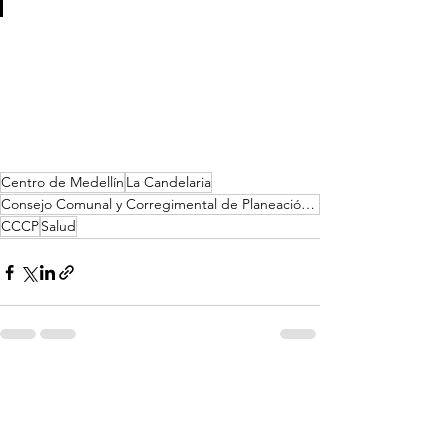
Centro de Medellín
La Candelaria
Consejo Comunal y Corregimental de Planeación Local y Presupuesto Participativo
CCCP
Salud
Ver todo
Entradas recientes