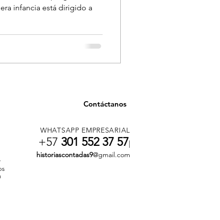
era infancia está dirigido a
Contáctanos
WHATSAPP EMPRESARIAL
+57
301 552 37 57
|
historiascontadas9
@gmail.com
r
os
n