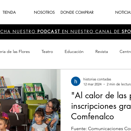
TIENDA
NOSOTROS
DONDE COMPRAR
NOTICIA
UCHA NUESTRO
PODCAST
EN NUESTRO CANAL DE
SPO
ria de las Flores
Teatro
Educación
Revista
Centr
 Cultura
Recreación
Navidad
periodismo
Feria d
historias contadas
12 mar 2024
2 min de lectur
"Al calor de las
inscripciones gra
Comfenalco
Fuente: Comunicaciones Co