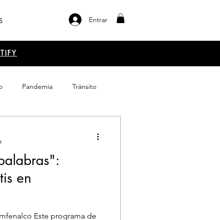
Entrar
S
TIFY
o
Pandemia
Tránsito
el libro
Emprendimiento
a
 palabras":
tis en
mfenalco Este programa de