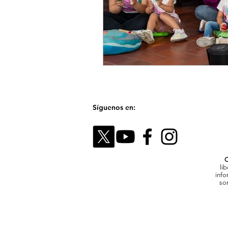
Síguenos en:
C
li
info
son