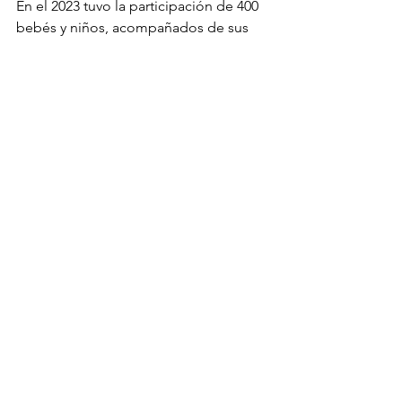
En el 2023 tuvo la participación de 400 
bebés y niños, acompañados de sus 
padres y cuidadores.
historias contadas
bibliotecas
lectura infantil
promoción de lectura
comfenalco
primera infancia
motivación de lectura
Ver todo
Entradas recientes