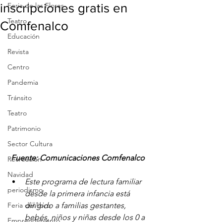
inscripciones gratis en
Feria de las Flores
Teatro
Comfenalco
Educación
Revista
Centro
Pandemia
Tránsito
Teatro
Patrimonio
Sector Cultura
Fuente: Comunicaciones Comfenalco
Recreación
Navidad
Este programa de lectura familiar 
periodismo
desde la primera infancia está 
dirigido a familias gestantes, 
Feria del libro
bebés, niños y niñas desde los 0 a 
Emprendimiento