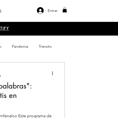
Entrar
S
TIFY
o
Pandemia
Tránsito
el libro
Emprendimiento
a
 palabras":
tis en
mfenalco Este programa de