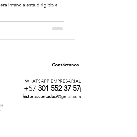
era infancia está dirigido a
Contáctanos
WHATSAPP EMPRESARIAL
+57
301 552 37 57
|
historiascontadas9
@gmail.com
r
os
n