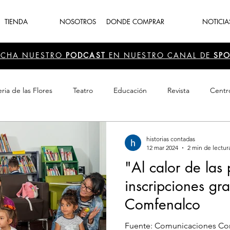
TIENDA
NOSOTROS
DONDE COMPRAR
NOTICIA
UCHA NUESTRO
PODCAST
EN NUESTRO CANAL DE
SPO
ria de las Flores
Teatro
Educación
Revista
Centr
 Cultura
Recreación
Navidad
periodismo
Feria d
historias contadas
12 mar 2024
2 min de lectur
"Al calor de las
inscripciones gra
Comfenalco
Fuente: Comunicaciones Co