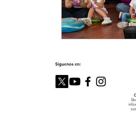
Síguenos en:
C
li
info
son