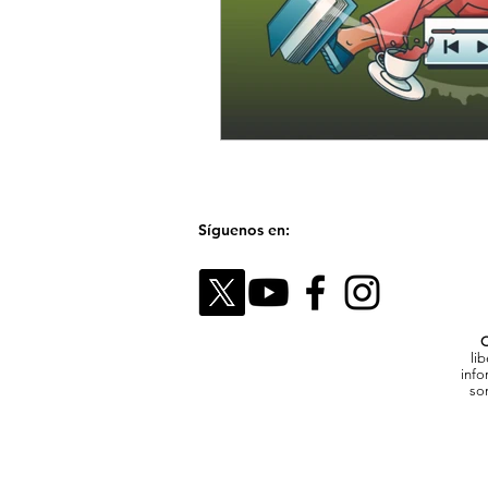
Síguenos en:
C
li
info
son