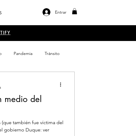
Entrar
S
TIFY
o
Pandemia
Tránsito
el libro
Emprendimiento
a
n medio del
s (que también fue víctima del
l gobierno Duque: ver