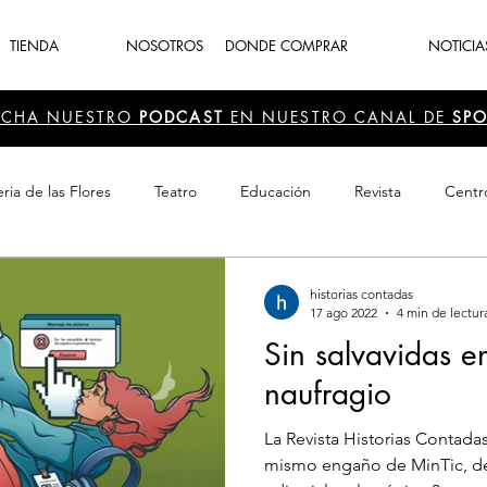
TIENDA
NOSOTROS
DONDE COMPRAR
NOTICIA
UCHA NUESTRO
PODCAST
EN NUESTRO CANAL DE
SPO
ria de las Flores
Teatro
Educación
Revista
Centr
 Cultura
Recreación
Navidad
periodismo
Feria d
historias contadas
17 ago 2022
4 min de lectur
Sin salvavidas e
naufragio
La Revista Historias Contada
mismo engaño de MinTic, de