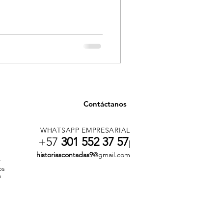
Contáctanos
WHATSAPP EMPRESARIAL
+57
301 552 37 57
|
historiascontadas9
@gmail.com
r
os
n