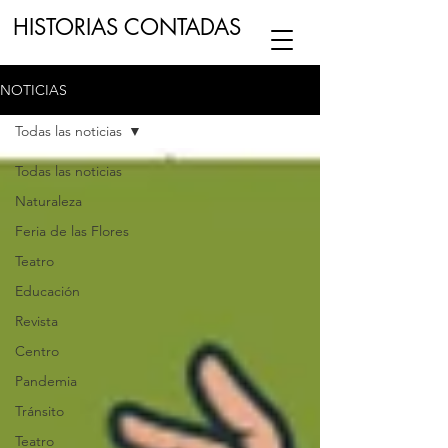
HISTORIAS CONTADAS
NOTICIAS
ESCUCHA NUESTRO
PODCAST
EN
Todas las noticias
NUESTRO CANAL DE
SPOTIFY
Todas las noticias
Naturaleza
ESCRIBENOS
Feria de las Flores
Teatro
Educación
Revista
Centro
Pandemia
Tránsito
Teatro