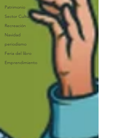
Patrimonio
Sector Cultura
Recreación
Navidad
periodismo
Feria del libro
Emprendimiento